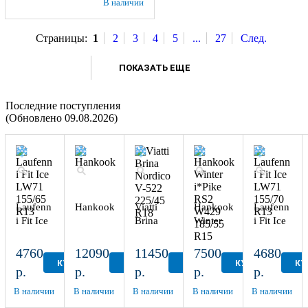
В наличии
Страницы:
1
2
3
4
5
...
27
След.
ПОКАЗАТЬ ЕЩЕ
Последние поступления
(Обновлено 09.08.2026)
Laufenn
Hankook
Viatti
Hankook
Laufenn
i Fit Ice
Brina
Winter
i Fit Ice
LW71
Nordico
i*Pike
LW71
155/65
V-522
RS2
155/70
4760
12090
11450
7500
4680
R13
225/45
W429
R13
КУПИТЬ
КУПИТЬ
КУПИТЬ
КУПИТЬ
КУ
р.
р.
р.
р.
р.
R18
185/55
R15
В наличии
В наличии
В наличии
В наличии
В наличии