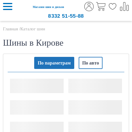
Магазин шин и дисков
8332
51-55-88
Главная
Каталог шин
Шины в Кирове
По параметрам
По авто
Ширина шины
Высота профиля
Посадочный диаметр,
Сезонность
дюймов
Производитель
Шипы