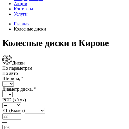
Акции
Контакты
Услуги
Главная
Колесные диски
Колесные диски в Кирове
Диски
По параметрам
По авто
Ширина, "
Диаметр диска, "
PCD (x/xxx)
ET (Вылет)
—