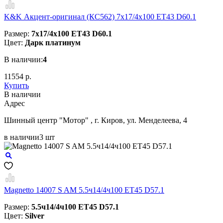
K&K Акцент-оригинал (КС562) 7x17/4x100 ET43 D60.1
Размер:
7x17/4x100 ET43 D60.1
Цвет:
Дарк платинум
В наличии:
4
11554 р.
Купить
В наличии
Aдрес
Шинный центр "Мотор" , г. Киров, ул. Менделеева, 4
в наличии
3 шт
Magnetto 14007 S AM 5.5ч14/4ч100 ET45 D57.1
Размер:
5.5ч14/4ч100 ET45 D57.1
Цвет:
Silver