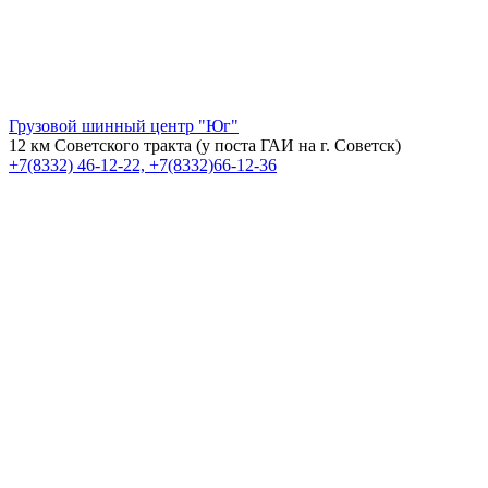
Грузовой шинный центр "Юг"
12 км Советского тракта (у поста ГАИ на г. Советск)
+7(8332) 46-12-22, +7(8332)66-12-36