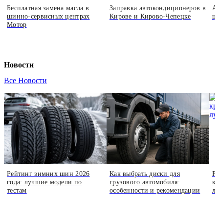
Бесплатная замена масла в
Заправка автокондиционеров в
А
шинно-сервисных центрах
Кирове и Кирово-Чепецке
ц
Мотор
Новости
Все Новости
Рейтинг зимних шин 2026
Как выбрать диски для
Р
года: лучшие модели по
грузового автомобиля:
кр
тестам
особенности и рекомендации
л