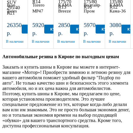
Ikon
Torero
KAMA
Волтайр-
KAMA
Tyres
MP47
Breeze
Пром
Кама-365
Autograph
185/70
НК-132
ВлИ-5
(НК-241)
Ice 9
R14
175/70
175/80
135/80
26350
5920
2850
5970
3080
SUV
R13
R16
R12
КУПИТЬ
КУПИТЬ
КУПИТЬ
КУПИТЬ
КУ
р.
р.
р.
р.
р.
295/40
R21
В наличии
В наличии
В наличии
В наличии
В наличии
Автомобильные резина в Кирове по выгодным ценам
Заказать и купить шины в Кирове вы можете в интернет-
магазине «Мотор»! Приобрести зимнюю и летнюю резину для
вашего автомобиля поможет удобный фильтр "Подбор по
авто". Не только качество шин и безопасность этого элемента
автомобиля, но и их цена важна для автомобилистов.
Поэтому, купить шины в Кирове, мы предлагаем по цене,
которая установлена производителем. Это лучшее
специальное предложение из тех, которые когда-либо делали
вам или им знакомым. Это не просто большая экономия денег,
но и тотальная экономия времени на выбор подходящей
«обувки» для вашего транспортного средства. Кроме того,
доступна профессиональная консультация.