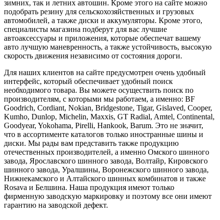
зимних, так и летних автошин. Кроме этого на сайте можно
подобрать резину для сельскохозяйственных и грузовых
автомобилей, а также диски и аккумуляторы. Кроме этого,
специалисты магазина подберут для вас лучшие
автоаксессуары и приложения, которые обеспечат вашему
авто лучшую маневренность, а также устойчивость, высокую
скорость движения независимо от состояния дороги.
Для наших клиентов на сайте предусмотрен очень удобный
интерфейс, который обеспечивает удобный поиск
необходимого товара. Вы можете осуществить поиск по
производителям, с которыми мы работаем, а именно: BF
Goodrich, Cordiant, Nokian, Bridgestone, Tigar, Gislaved, Cooper,
Kumho, Dunlop, Michelin, Maxxis, GT Radial, Amtel, Continental,
Goodyear, Yokohama, Pirelli, Hankook, Barum. Это не значит,
что в ассортименте каталогов только иностранные шины и
диски. Мы рады вам представить также продукцию
отечественных производителей, а именно Омского шинного
завода, Ярославского шинного завода, Волтайр, Кировского
шинного завода, Уралшины, Воронежского шинного завода,
Нижнекамского и Алтайского шинных комбинатов и также
Rosava и Белшина. Наша продукция имеют только
фирменную заводскую маркировку и поэтому все они имеют
гарантию на заводской дефект.