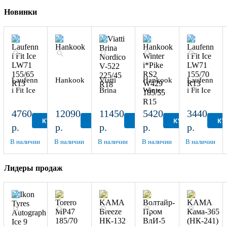
Новинки
Laufenn
Hankook
Viatti
Hankook
Laufenn
i Fit Ice
Brina
Winter
i Fit Ice
LW71
Nordico
i*Pike
LW71
155/65
V-522
RS2
155/70
4760
12090
11450
5420
3440
R13
225/45
W429
R13
КУПИТЬ
КУПИТЬ
КУПИТЬ
КУПИТЬ
КУ
р.
р.
р.
р.
р.
R18
185/55
R15
В наличии
В наличии
В наличии
В наличии
В наличии
Лидеры продаж