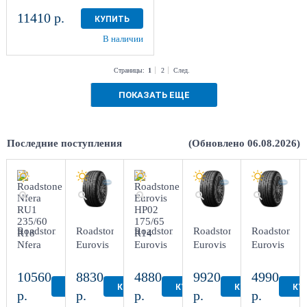
11410 р.
КУПИТЬ
В наличии
Страницы:
1
2
След.
ПОКАЗАТЬ ЕЩЕ
Последние поступления
(Обновлено 06.08.2026)
Roadstone
Roadstone
Roadstone
Roadstone
Roadstone
Nfera
Eurovis
Eurovis
Eurovis
Eurovis
RU1
Sport 04
HP02
Sport 04
Sport 04
235/60
205/50R17
175/65
225/50R17
195/65R15
10560
8830
4880
9920
4990
R18
R14
КУПИТЬ
КУПИТЬ
КУПИТЬ
КУПИТЬ
КУ
р.
р.
р.
р.
р.