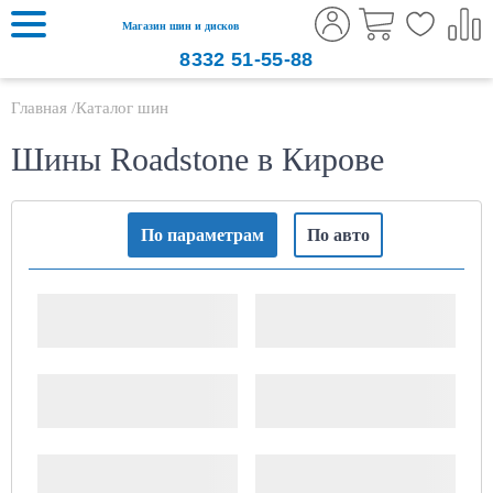
Магазин шин и дисков
8332
51-55-88
Главная
Каталог шин
Шины Roadstone в Кирове
По параметрам
По авто
Ширина шины
Высота профиля
Посадочный диаметр,
Сезонность
дюймов
Производитель
Шипы