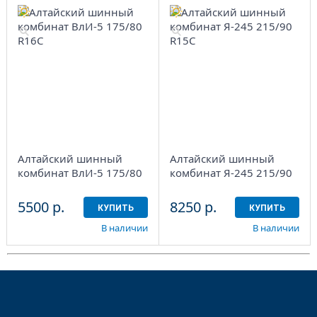
Aдрес
Шинный центр
"Мотор" , г. Киров, ул.
Менделеева, 4
Алтайский шинный
Алтайский шинный
в наличии
1 шт
комбинат ВлИ-5 175/80
комбинат Я-245 215/90
R16С
R15C
5500 р.
8250 р.
КУПИТЬ
КУПИТЬ
В наличии
В наличии