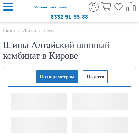
Магазин шин и дисков
8332
51-55-88
Главная
Каталог шин
Шины Алтайский шинный
комбинат в Кирове
По параметрам
По авто
Ширина шины
Высота профиля
Посадочный диаметр,
Сезонность
дюймов