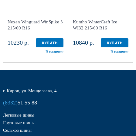
Nexen Winguard WinSpike 3
Kumho WinterCraft Ice
215/60 R16
WI32 215/60 R16
10230 р.
10840 р.
КУПИТЬ
КУПИТЬ
В наличии
В наличии
г. Киров, ул. Менделеева, 4
(8332)
51 55 88
Легковые шины
Грузовые шины
Сельхоз шины