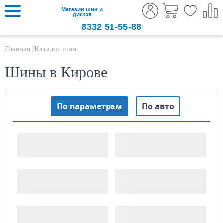
Магазин шин и
дисков
8332
51-55-88
Главная
Каталог шин
Шины в Кирове
По параметрам
По авто
Ширина шины
Высота профиля
Посадочный
Сезонность
диаметр, дюймов
Производитель
Шипы