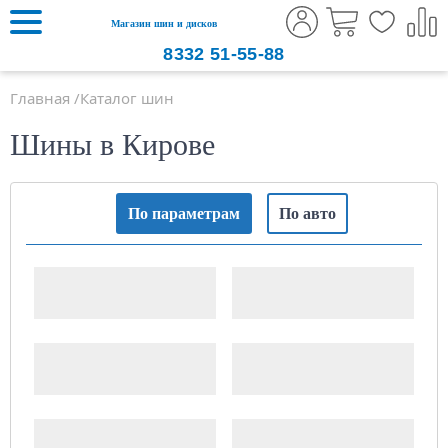
Магазин шин и дисков
8332
51-55-88
Главная
Каталог шин
Шины в Кирове
По параметрам
По авто
Ширина шины
Высота профиля
Посадочный диаметр,
Сезонность
дюймов
Производитель
Шипы