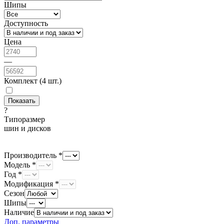
Шипы
Доступность
Цена
—
Комплект (4 шт.)
?
Типоразмер
шин и дисков
Производитель *
Модель *
Год *
Модификация *
Сезон
Шипы
Наличие
Доп. параметры