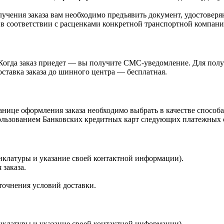
учения заказа вам необходимо предъявить документ, удостоверя
 в соответствии с расценками конкретной транспортной компани
Когда заказ приедет — вы получите СМС-уведомление. Для получ
ставка заказа до шинного центра — бесплатная.
нице оформления заказа необходимо выбрать в качестве способа
ьзованием Банковских кредитных карт следующих платежных сист
енклатуры и указание своей контактной информации).
 заказа.
точнения условий доставки.
енклатуры и указание своей контактной информации).