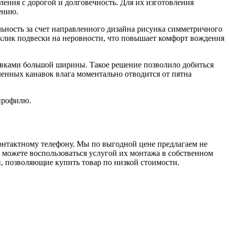
ения с дорогой и долговечность. Для их изготовления
ению.
ность за счет направленного дизайна рисунка симметричного
тклик подвески на неровности, что повышает комфорт вождения
навками большой ширины. Такое решение позволило добиться
енных канавок влага моментально отводится от пятна
 профилю.
онтактному телефону. Мы по выгодной цене предлагаем не
 можете воспользоваться услугой их монтажа в собственном
и, позволяющие купить товар по низкой стоимости.