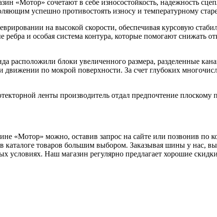
ин «Мотор» сочетают в себе износостойкость, надежность сцепл
воляющим успешно противостоять износу и температурному стар
рировании на высокой скорости, обеспечивая курсовую стабиль
е ребра и особая система контура, которые помогают снижать о
енда расположили блоки увеличенного размера, разделенные ка
и движении по мокрой поверхности. За счет глубоких многочисл
ротекторной ленты производитель отдал предпочтение плоскому
не «Мотор» можно, оставив запрос на сайте или позвонив по к
в каталоге товаров большим выбором. Заказывая шины у нас, вы
ных условиях. Наш магазин регулярно предлагает хорошие скидк