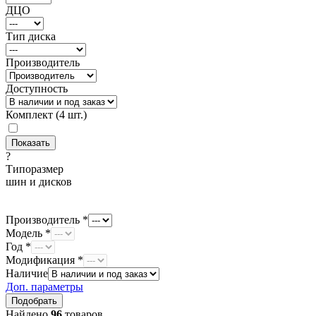
ДЦО
Тип диска
Производитель
Доступность
Комплект (4 шт.)
?
Типоразмер
шин и дисков
Производитель *
Модель *
Год *
Модификация *
Наличие
Доп. параметры
Найдено
96
товаров