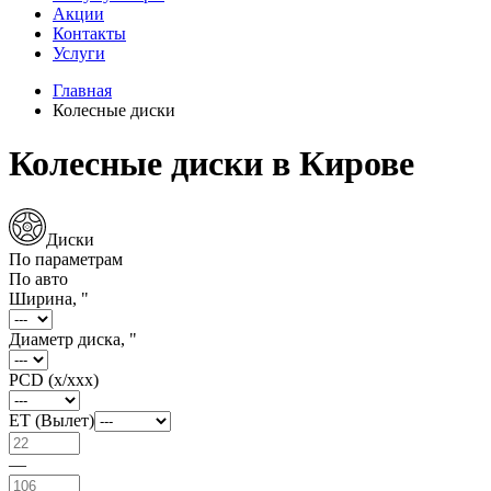
Акции
Контакты
Услуги
Главная
Колесные диски
Колесные диски в Кирове
Диски
По параметрам
По авто
Ширина, "
Диаметр диска, "
PCD (x/xxx)
ET (Вылет)
—