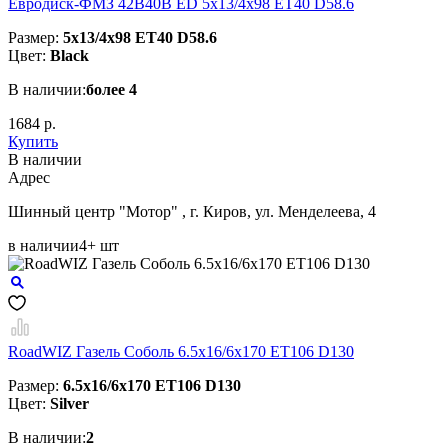
Евродиск-ФМЗ 42B40B ED 5x13/4x98 ЕТ40 D58.6
Размер:
5x13/4x98 ЕТ40 D58.6
Цвет:
Black
В наличии:
более 4
1684 р.
Купить
В наличии
Aдрес
Шинный центр "Мотор" , г. Киров, ул. Менделеева, 4
в наличии
4+ шт
RoadWIZ Газель Соболь 6.5x16/6x170 ET106 D130
Размер:
6.5x16/6x170 ET106 D130
Цвет:
Silver
В наличии:
2