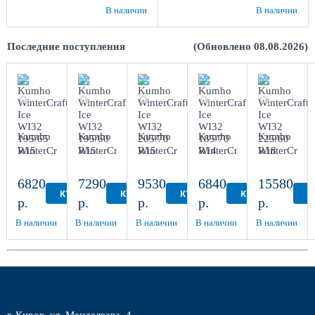
В наличии
В наличии
Последние поступления
(Обновлено 08.08.2026)
Kumho
Kumho
Kumho
Kumho
Kumho
WinterCraft
WinterCraft
WinterCraft
WinterCraft
WinterCraft
Ice
Ice
Ice
Ice
Ice
WI32
WI32
WI32
WI32
WI32
6820
7290
9530
6840
15580
195/65
195/60
205/70
185/70
225/60
КУПИТЬ
КУПИТЬ
КУПИТЬ
КУПИТЬ
К
р.
р.
р.
р.
р.
R15
R15
R15
R14
R18
В наличии
В наличии
В наличии
В наличии
В наличии