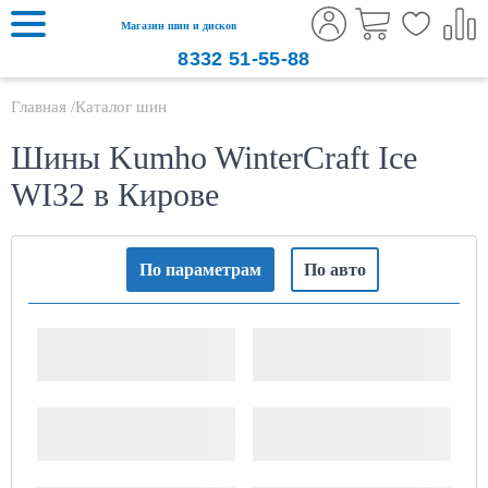
Магазин шин и дисков
8332
51-55-88
Главная
Каталог шин
Шины Kumho WinterCraft Ice
WI32 в Кирове
По параметрам
По авто
Ширина шины
Высота профиля
Посадочный диаметр,
Сезонность
дюймов