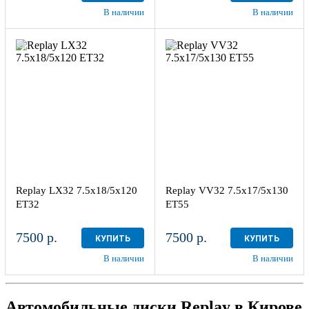
В наличии
В наличии
7.5x18/5x120
7.5x17/5x130
ЕТ32
ЕТ55
Sil
Sil
4
более 4
дрес
Aдрес
инный центр "Мотор" , г.
Шинный центр "Мотор" , г.
иров, ул. Менделеева, 4
Киров, ул. Менделеева, 4
Replay LX32 7.5x18/5x120
Replay VV32 7.5x17/5x130
 наличии
3 шт
в наличии
4 шт
ЕТ32
ЕТ55
7500 р.
7500 р.
КУПИТЬ
КУПИТЬ
В наличии
В наличии
Автомобильные диски Replay в Кирове