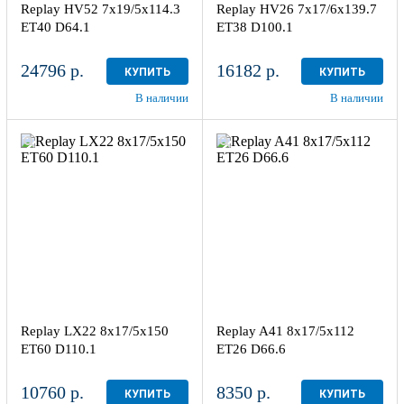
Replay HV52 7x19/5x114.3
Replay HV26 7x17/6x139.7
 наличии
3 шт
в наличии
3 шт
ET40 D64.1
ET38 D100.1
24796 р.
16182 р.
КУПИТЬ
КУПИТЬ
В наличии
В наличии
8x17/5x150
8x17/5x112
ЕТ60 D110.1
ЕТ26 D66.6
Sil
GMFP
1
4
дрес
Aдрес
инный центр "Мотор" , г.
Шинный центр "Мотор" , г.
иров, ул. Менделеева, 4
Киров, ул. Менделеева, 4
Replay LX22 8x17/5x150
Replay A41 8x17/5x112
 наличии
1 шт
в наличии
3 шт
ЕТ60 D110.1
ЕТ26 D66.6
10760 р.
8350 р.
КУПИТЬ
КУПИТЬ