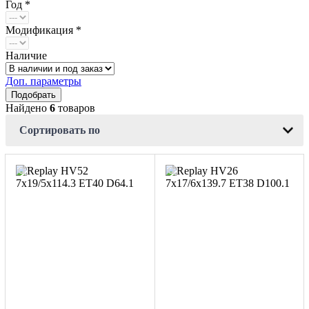
Год *
Модификация *
Наличие
Доп. параметры
Найдено
6
товаров
Сортировать по
7x19/5x114.3
7x17/6x139.7
ET40 D64.1
ET38 D100.1
BKF
Sil
4
4
дрес
Aдрес
инный центр "Мотор" , г.
Шинный центр "Мотор" , г.
иров, ул. Менделеева, 4
Киров, ул. Менделеева, 4