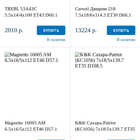
Киров, ул. Менделеева, 4
Киров, ул. Менделеева, 4
TREBL 53A43C
Carwel Джирим 218
в наличии
1 шт
в наличии
3 шт
5.5x14/4x100 ET43 D60.1
7.5x18/6x114.3 ET30 D66.1
2010 р.
13224 р.
КУПИТЬ
КУПИТЬ
В наличии
В наличии
6.5x16/5x112
7x18/5x139.7
ET46 D57.1
ET35 D108.5
Black
Дарк платинум
более 4
3
Aдрес
Aдрес
Шинный центр "Мотор" , г.
Шинный центр "Мотор" , г.
Киров, ул. Менделеева, 4
Киров, ул. Менделеева, 4
Magnetto 16005 AM
K&K Сахара-Patriot
в наличии
4+ шт
в наличии
2 шт
6.5x16/5x112 ET46 D57.1
(КС1056) 7x18/5x139.7 ET35
D108.5