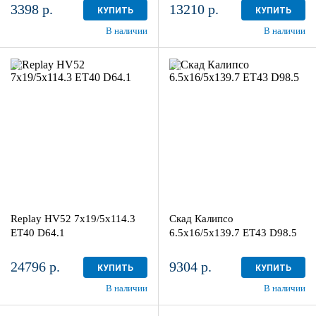
3398 р.
13210 р.
КУПИТЬ
КУПИТЬ
В наличии
В наличии
7x19/5x114.3
6.5x16/5x139.7
ET40 D64.1
ET43 D98.5
BKF
Селена
4
4
Aдрес
Aдрес
Шинный центр "Мотор" , г.
Шинный центр "Мотор" , г.
Киров, ул. Менделеева, 4
Киров, ул. Менделеева, 4
Replay HV52 7x19/5x114.3
Скад Калипсо
в наличии
3 шт
в наличии
3 шт
ET40 D64.1
6.5x16/5x139.7 ET43 D98.5
24796 р.
9304 р.
КУПИТЬ
КУПИТЬ
В наличии
В наличии