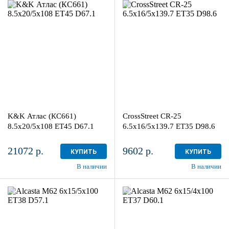
8.5x20/5x108
6.5x16/5x139.7
ET45 D67.1
ET35 D98.6
Алмаз черный
Sil
4
4
Aдрес
Aдрес
Шинный центр "Мотор" , г.
Шинный центр "Мотор" , г.
Киров, ул. Менделеева, 4
Киров, ул. Менделеева, 4
K&K Атлас (КС661)
CrossStreet CR-25
в наличии
3 шт
в наличии
3 шт
8.5x20/5x108 ET45 D67.1
6.5x16/5x139.7 ET35 D98.6
21072 р.
9602 р.
КУПИТЬ
КУПИТЬ
В наличии
В наличии
6x15/5x100
6x15/4x100
ET38 D57.1
ET37 D60.1
BKF
BKF