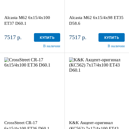
Aдрес
Aдрес
Шинный центр "Мотор" , г.
Шинный центр "Мотор" , г.
Киров, ул. Менделеева, 4
Киров, ул. Менделеева, 4
Alcasta M62 6x15/4x100
Alcasta M62 6x15/4x98 ET35
в наличии
4+ шт
в наличии
3 шт
ET37 D60.1
D58.6
7517 р.
7517 р.
КУПИТЬ
КУПИТЬ
В наличии
В наличии
6x15/4x100
7x17/4x100
ET36 D60.1
ET43 D60.1
BKF
Дарк платинум
более 4
4
Aдрес
Aдрес
Шинный центр "Мотор" , г.
Шинный центр "Мотор" , г.
Киров, ул. Менделеева, 4
Киров, ул. Менделеева, 4
CrossStreet CR-17
K&K Акцент-оригинал
в наличии
4+ шт
в наличии
3 шт
6x15/4x100 ET36 D60.1
(КС562) 7x17/4x100 ET43