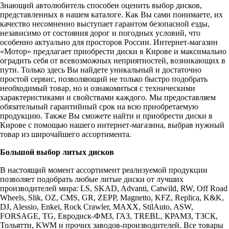
Знающий автолюбитель способен оценить выбор дисков,
представленных в нашем каталоге. Как Вы сами понимаете, их
качество несомненно выступает гарантом безопасной езды,
независимо от состояния дорог и погодных условий, что
особенно актуально для просторов России. Интернет-магазин
«Мотор» предлагает приобрести диски в Кирове и максимально
оградить себя от всевозможных неприятностей, возникающих в
пути. Только здесь Вы найдете уникальный и достаточно
простой сервис, позволяющий не только быстро подобрать
необходимый товар, но и ознакомиться с техническими
характеристиками и свойствами каждого. Мы предоставляем
обязательный гарантийный срок на всю приобретаемую
продукцию. Также Вы сможете найти и приобрести диски в
Кирове с помощью нашего интернет-магазина, выбрав нужный
товар из широчайшего ассортимента.
Большой выбор литых дисков
В настоящий момент ассортимент реализуемой продукции
позволяет подобрать любые литые диски от лучших
производителей мира: LS, SKAD, Advanti, Catwild, RW, Off Road
Wheels, Slik, OZ, CMS, GR, ZEPP, Magnetto, KFZ, Replica, K&K,
DJ, Alessio, Enkei, Rock Crawler, MAXX, StilAuto, ASW,
FORSAGE, TG, Евродиск-ФМЗ, ГАЗ, TREBL, КРАМЗ, ТЗСК,
Тольятти, KWM и прочих заводов-производителей. Все товары