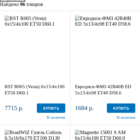
Найдено
96
товаров
6x15/4x100
5x13/4x98
ET50 D60.1
ЕТ40 D58.6
BL
Black
4
более 4
Aдрес
Aдрес
Шинный центр "Мотор" , г.
Шинный центр "Мотор" , г.
Киров, ул. Менделеева, 4
Киров, ул. Менделеева, 4
RST R065 (Vesta) 6x15/4x100
Евродиск-ФМЗ 42B40B ED
в наличии
4 шт
в наличии
4+ шт
ET50 D60.1
5x13/4x98 ЕТ40 D58.6
7715 р.
1684 р.
КУПИТЬ
КУПИТЬ
В наличии
В наличии
6.5x16/6x170
6x15/4x100