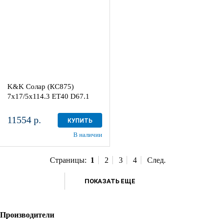
Дарк платинум
4
Aдрес
Шинный центр "Мотор" , г.
Киров, ул. Менделеева, 4
K&K Солар (КС875)
в наличии
3 шт
7x17/5x114.3 ET40 D67.1
11554 р.
КУПИТЬ
В наличии
Страницы:
1
2
3
4
След.
ПОКАЗАТЬ ЕЩЕ
Производители