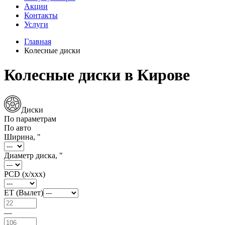
Акции
Контакты
Услуги
Главная
Колесные диски
Колесные диски в Кирове
Диски
По параметрам
По авто
Ширина, "
Диаметр диска, "
PCD (x/xxx)
ET (Вылет)
—