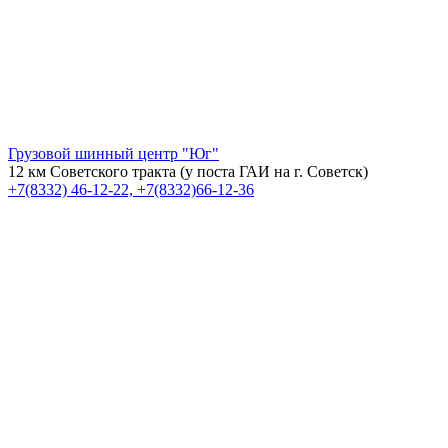
Грузовой шинный центр "Юг"
12 км Советского тракта (у поста ГАИ на г. Советск)
+7(8332) 46-12-22, +7(8332)66-12-36