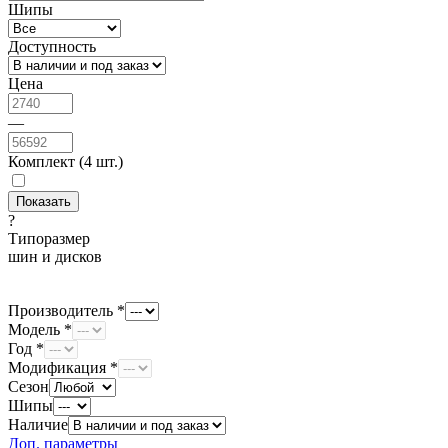
Шипы
Доступность
Цена
—
Комплект (4 шт.)
?
Типоразмер
шин и дисков
Производитель *
Модель *
Год *
Модификация *
Сезон
Шипы
Наличие
Доп. параметры