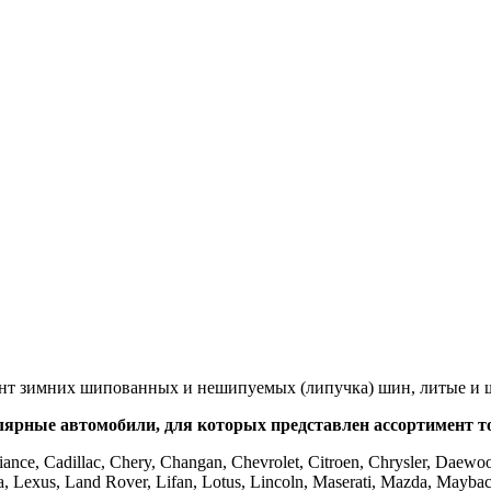
ент зимних шипованных и нешипуемых (липучка) шин, литые и 
ярные автомобили, для которых представлен ассортимент т
ance, Cadillac, Chery, Changan, Chevrolet, Citroen, Chrysler, Daewoo
ncia, Lexus, Land Rover, Lifan, Lotus, Lincoln, Maserati, Mazda, Mayba