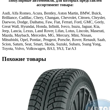
Популярные автомобили, для которых представлен
ассортимент товара:
Audi, Alfa Romeo, Acura, Bentley, Aston Martin, BMW, Buick,
Brilliance, Cadillac, Chery, Changan, Chevrolet, Citroen, Chrysler,
Daewoo, Dodge, Daihatsu, Faw, Fiat, Ferrari, Ford, GMC, Geely,
Great Wall, Hyundai, Honda, Infiniti, Iveco, Isuzu, Jaguar, Kia,
Jeep, Lancia, Lexus, Land Rover, Lifan, Lotus, Lincoln, Maserati,
Mazda, Maybach, Mercedes, MG, Mercury, Mini, Nissan,
Mitsubishi, Opel, Pontiac, Peugeot, Porsche, Rover, Renault, Saab,
Scion, Saturn, Seat, Smart, Skoda, Suzuki, Subaru, Ssang Yong,
Toyota, Volvo, Volkswagen, ВАЗ, УАЗ, ТагАЗ
Похожие товары