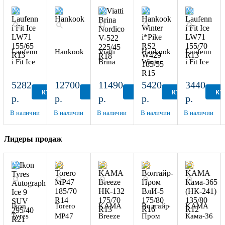
Laufenn
Hankook
Viatti
Hankook
Laufenn
i Fit Ice
Brina
Winter
i Fit Ice
LW71
Nordico
i*Pike
LW71
155/65
V-522
RS2
155/70
5282
12700
11490
5420
3440
R13
225/45
W429
R13
КУПИТЬ
КУПИТЬ
КУПИТЬ
КУПИТЬ
КУ
р.
р.
р.
р.
р.
R18
185/55
R15
В наличии
В наличии
В наличии
В наличии
В наличии
Лидеры продаж
Ikon
Torero
KAMA
Волтайр-
KAMA
Tyres
MP47
Breeze
Пром
Кама-365