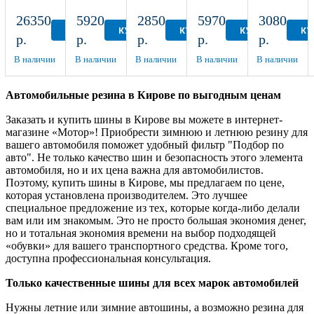
Autograph
185/70
НК-132
ВлИ-5
(НК-241)
Ice 9
R14
175/70
175/80
135/80
26350
5920
2850
5970
3080
SUV
R13
R16
R12
КУПИТЬ
КУПИТЬ
КУПИТЬ
КУПИТЬ
КУ
р.
р.
р.
р.
р.
295/40
R21
В наличии
В наличии
В наличии
В наличии
В наличии
Автомобильные резина в Кирове по выгодным ценам
Заказать и купить шины в Кирове вы можете в интернет-
магазине «Мотор»! Приобрести зимнюю и летнюю резину для
вашего автомобиля поможет удобный фильтр "Подбор по
авто". Не только качество шин и безопасность этого элемента
автомобиля, но и их цена важна для автомобилистов.
Поэтому, купить шины в Кирове, мы предлагаем по цене,
которая установлена производителем. Это лучшее
специальное предложение из тех, которые когда-либо делали
вам или им знакомым. Это не просто большая экономия денег,
но и тотальная экономия времени на выбор подходящей
«обувки» для вашего транспортного средства. Кроме того,
доступна профессиональная консультация.
Только качественные шины для всех марок автомобилей
Нужны летние или зимние автошины, а возможно резина для