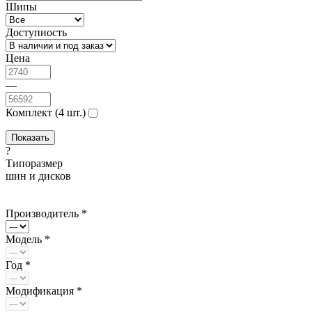
Шипы
Доступность
Цена
—
Комплект (4 шт.)
?
Типоразмер
шин и дисков
Производитель *
Модель *
Год *
Модификация *