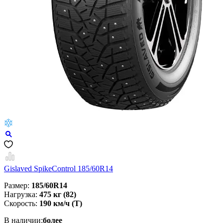
Gislaved SpikeControl 185/60R14
Размер:
185/60R14
Нагрузка:
475 кг (82)
Скорость:
190 км/ч (Т)
В наличии:
более