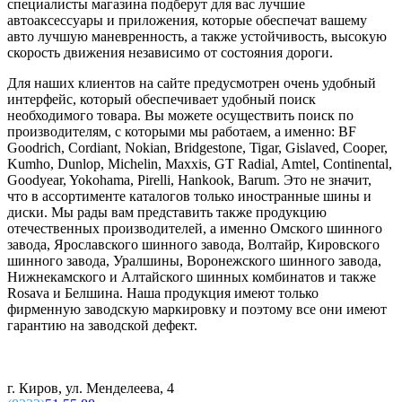
специалисты магазина подберут для вас лучшие
автоаксессуары и приложения, которые обеспечат вашему
авто лучшую маневренность, а также устойчивость, высокую
скорость движения независимо от состояния дороги.
Для наших клиентов на сайте предусмотрен очень удобный
интерфейс, который обеспечивает удобный поиск
необходимого товара. Вы можете осуществить поиск по
производителям, с которыми мы работаем, а именно: BF
Goodrich, Cordiant, Nokian, Bridgestone, Tigar, Gislaved, Cooper,
Kumho, Dunlop, Michelin, Maxxis, GT Radial, Amtel, Continental,
Goodyear, Yokohama, Pirelli, Hankook, Barum. Это не значит,
что в ассортименте каталогов только иностранные шины и
диски. Мы рады вам представить также продукцию
отечественных производителей, а именно Омского шинного
завода, Ярославского шинного завода, Волтайр, Кировского
шинного завода, Уралшины, Воронежского шинного завода,
Нижнекамского и Алтайского шинных комбинатов и также
Rosava и Белшина. Наша продукция имеют только
фирменную заводскую маркировку и поэтому все они имеют
гарантию на заводской дефект.
г. Киров, ул. Менделеева, 4