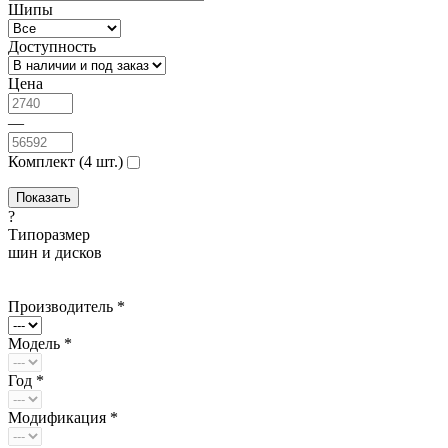
Шипы
Доступность
Цена
—
Комплект (4 шт.)
?
Типоразмер
шин и дисков
Производитель *
Модель *
Год *
Модификация *