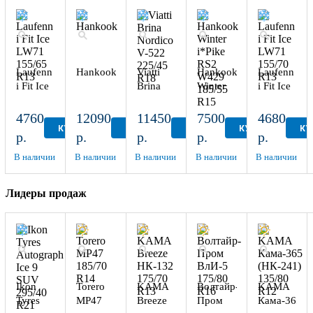
Laufenn
Hankook
Viatti
Hankook
Laufenn
i Fit Ice
Brina
Winter
i Fit Ice
LW71
Nordico
i*Pike
LW71
155/65
V-522
RS2
155/70
4760
12090
11450
7500
4680
R13
225/45
W429
R13
КУПИТЬ
КУПИТЬ
КУПИТЬ
КУПИТЬ
КУ
р.
р.
р.
р.
р.
R18
185/55
R15
В наличии
В наличии
В наличии
В наличии
В наличии
Лидеры продаж
Ikon
Torero
KAMA
Волтайр-
KAMA
Tyres
MP47
Breeze
Пром
Кама-365