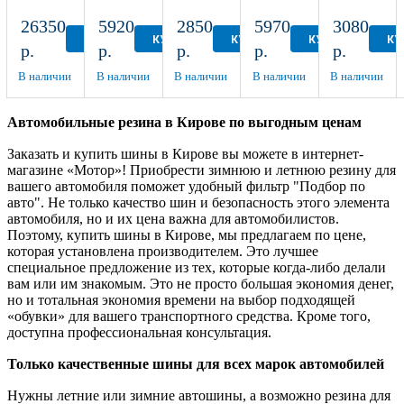
Autograph
185/70
НК-132
ВлИ-5
(НК-241)
Ice 9
R14
175/70
175/80
135/80
26350
5920
2850
5970
3080
SUV
R13
R16
R12
КУПИТЬ
КУПИТЬ
КУПИТЬ
КУПИТЬ
КУ
р.
р.
р.
р.
р.
295/40
R21
В наличии
В наличии
В наличии
В наличии
В наличии
Автомобильные резина в Кирове по выгодным ценам
Заказать и купить шины в Кирове вы можете в интернет-
магазине «Мотор»! Приобрести зимнюю и летнюю резину для
вашего автомобиля поможет удобный фильтр "Подбор по
авто". Не только качество шин и безопасность этого элемента
автомобиля, но и их цена важна для автомобилистов.
Поэтому, купить шины в Кирове, мы предлагаем по цене,
которая установлена производителем. Это лучшее
специальное предложение из тех, которые когда-либо делали
вам или им знакомым. Это не просто большая экономия денег,
но и тотальная экономия времени на выбор подходящей
«обувки» для вашего транспортного средства. Кроме того,
доступна профессиональная консультация.
Только качественные шины для всех марок автомобилей
Нужны летние или зимние автошины, а возможно резина для