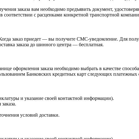
учения заказа вам необходимо предъявить документ, удостоверя
 в соответствии с расценками конкретной транспортной компани
Когда заказ приедет — вы получите СМС-уведомление. Для получ
ставка заказа до шинного центра — бесплатная.
нице оформления заказа необходимо выбрать в качестве способа
ьзованием Банковских кредитных карт следующих платежных сист
енклатуры и указание своей контактной информации).
 заказа.
точнения условий доставки.
енклатуры и указание своей контактной информации).