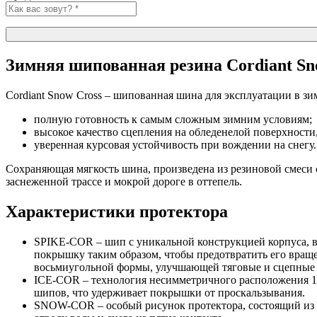
Зимняя шипованная резина Cordiant Sn
Cordiant Snow Cross – шипованная шина для эксплуатации в зим
полную готовность к самым сложным зимним условиям;
высокое качество сцепления на обледенелой поверхности
уверенная курсовая устойчивость при вождении на снегу.
Сохраняющая мягкость шина, произведена из резиновой смеси 
заснеженной трассе и мокрой дороге в оттепель.
Характеристики протектора
SPIKE-COR – шип с уникальной конструкцией корпуса,
покрышку таким образом, чтобы предотвратить его вращ
восьмиугольной формы, улучшающей тяговые и сцепные 
ICE-COR – технология несимметричного расположения 16 
шипов, что удерживает покрышки от проскальзывания.
SNOW-COR – особый рисунок протектора, состоящий из н