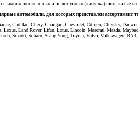
ент зимних шипованных и нешипуемых (липучка) шин, литые и 
ярные автомобили, для которых представлен ассортимент т
ance, Cadillac, Chery, Changan, Chevrolet, Citroen, Chrysler, Daewoo
ncia, Lexus, Land Rover, Lifan, Lotus, Lincoln, Maserati, Mazda, Mayba
t, Skoda, Suzuki, Subaru, Ssang Yong, Toyota, Volvo, Volkswagen, ВА