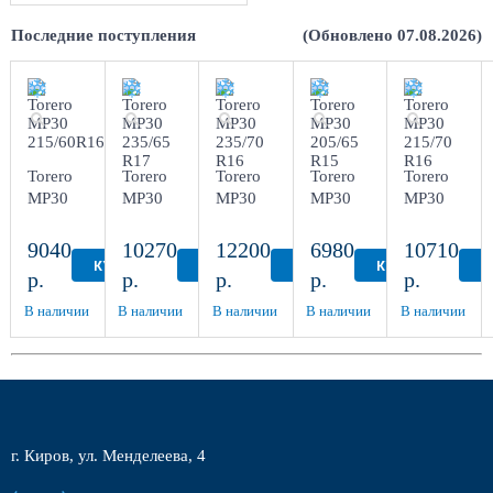
Последние поступления
(Обновлено 07.08.2026)
Torero
Torero
Torero
Torero
Torero
MP30
MP30
MP30
MP30
MP30
215/60R16
235/65
235/70
205/65
215/70
R17
R16
R15
R16
9040
10270
12200
6980
10710
КУПИТЬ
КУПИТЬ
КУПИТЬ
КУПИТЬ
К
р.
р.
р.
р.
р.
В наличии
В наличии
В наличии
В наличии
В наличии
г. Киров, ул. Менделеева, 4