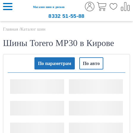
Магазин шин и дисков
8332
51-55-88
Главная
Каталог шин
Шины Torero MP30 в Кирове
По параметрам
По авто
Ширина шины
Высота профиля
Посадочный диаметр,
Сезонность
дюймов
Производитель
Шипы