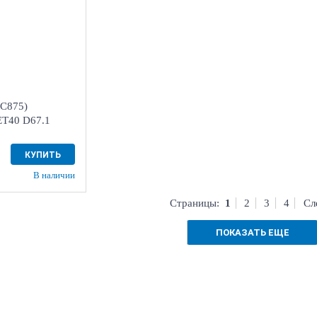
 "Мотор" , г.
нделеева, 4
С875)
3 шт
ET40 D67.1
КУПИТЬ
В наличии
Страницы:
1
2
3
4
Сл
ПОКАЗАТЬ ЕЩЕ