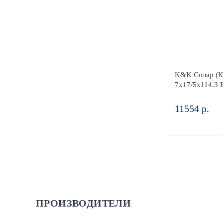
4
Aдрес
Шинный центр
Киров, ул. Ме
K&K Солар (К
в наличии
7x17/5x114.3 
11554 р.
ПРОИЗВОДИТЕЛИ