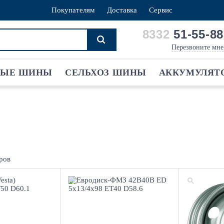
Покупателям
Доставка
Сервис
8332
51-55-88
Перезвоните мне
ВЫЕ ШИНЫ
СЕЛЬХОЗ ШИНЫ
АККУМУЛЯТ
ров
5/4x100
5x13/4x98 ЕТ40
D58.6
ET106 D
Black
Sil