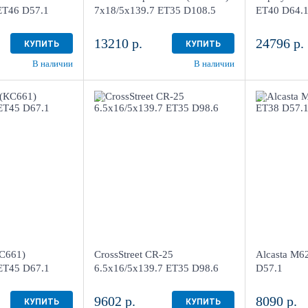
4+ шт
в наличии
2 шт
в наличии
ET46 D57.1
7x18/5x139.7 ET35 D108.5
ET40 D64.
13210 р.
24796 р.
КУПИТЬ
КУПИТЬ
В наличии
В наличии
x20/5x108
6.5x16/5x139.7
ET35 D98.6
ET38 D5
з черный
Sil
B
4
Aдрес
Aдрес
 "Мотор" , г.
Шинный центр "Мотор" , г.
Шинный цен
нделеева, 4
Киров, ул. Менделеева, 4
Киров, ул.
С661)
CrossStreet CR-25
Alcasta M6
3 шт
в наличии
3 шт
в наличии
ET45 D67.1
6.5x16/5x139.7 ET35 D98.6
D57.1
9602 р.
8090 р.
КУПИТЬ
КУПИТЬ