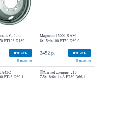
2
более 4
Aдрес
тр "Мотор" , г.
Шинный центр "Мотор" , г.
 Менделеева, 4
Киров, ул. Менделеева, 4
зель Соболь
Magnetto 15001 S AM
2 шт
в наличии
4+ шт
70 ET106 D130
6x15/4x100 ET50 D60.0
2452 р.
КУПИТЬ
КУПИТЬ
В наличии
В наличии
5.5x14/4x100
7.5x18/6x114.3
0.1
ET30 D66.1
ack
AB
1
4