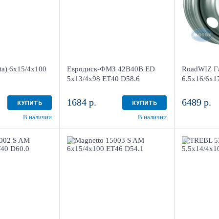
более 4
Aдрес
Aдрес
 "Мотор" , г.
Шинный центр "Мотор" , г.
Шинный цен
нделеева, 4
Киров, ул. Менделеева, 4
Киров, ул.
ta) 6x15/4x100
Евродиск-ФМЗ 42B40B ED
RoadWIZ Га
4 шт
в наличии
4+ шт
в наличии
5x13/4x98 ЕТ40 D58.6
6.5x16/6x1
1684 р.
6489 р.
КУПИТЬ
КУПИТЬ
В наличии
В наличии
5/4x100
6x15/4x100
ET46 D54.1
ET43 D6
Silver
Bl
олее 4
более 4