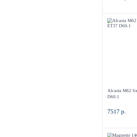
6x1
ET37 D60.1
HS
б
Aдрес
Шинный центр
Киров, ул. Ме
Alcasta M62 6
в наличии
D60.1
7517 р.