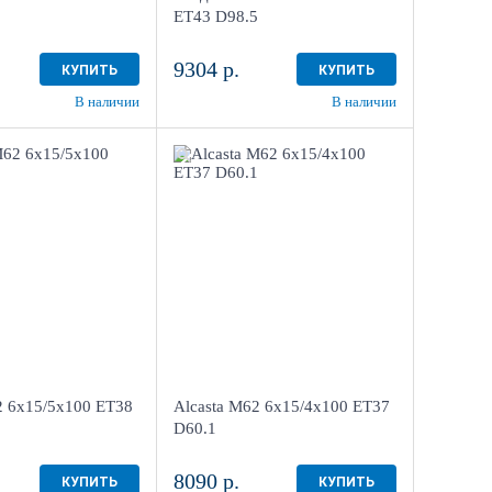
3 шт
в наличии
3 шт
1
ET43 D98.5
9304 р.
КУПИТЬ
КУПИТЬ
В наличии
В наличии
6x15/5x100
6x15/4x100
7.1
ET37 D60.1
KF
BKF
4
4
Aдрес
тр "Мотор" , г.
Шинный центр "Мотор" , г.
 Менделеева, 4
Киров, ул. Менделеева, 4
2 6x15/5x100 ET38
Alcasta M62 6x15/4x100 ET37
3 шт
в наличии
3 шт
D60.1
8090 р.
КУПИТЬ
КУПИТЬ