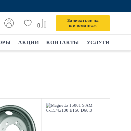
Записаться на
шиномонтаж
ОРЫ
АКЦИИ
КОНТАКТЫ
УСЛУГИ
6.5x16/6x170
6x15/4x100
130
ET50 D60.0
ver
Silver