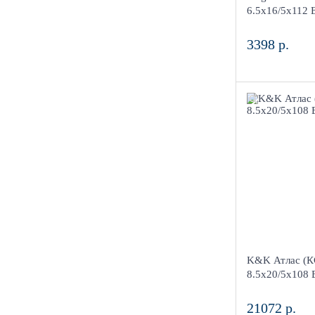
в наличии
6.5x16/5x112 
3398 р.
8.5
ET45 D67.1
Алма
4
Aдрес
Шинный центр
Киров, ул. Ме
K&K Атлас (К
в наличии
8.5x20/5x108 
21072 р.