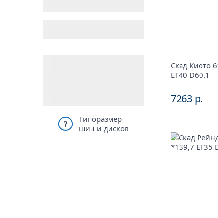
Комплект (4 шт.)
Aдрес
Шинный цен
г. Киров, ул
4
Скад Киото 
в наличии
ET40 D60.1
Сбросить
7263 р.
Типоразмер
?
шин и дисков
7*
ET35 D109 
Селе