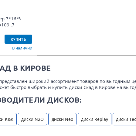
ер 7*16/5
D109 ,7
КУПИТЬ
В наличии
АД В КИРОВЕ
" представлен широкий ассортимент товаров по выгодным ц
ожет быстро выбрать и купить диски Скад в Кирове на выго
ЗВОДИТЕЛИ ДИСКОВ:
ки K&K
диски N2O
диски Neo
диски Replay
диски Tec