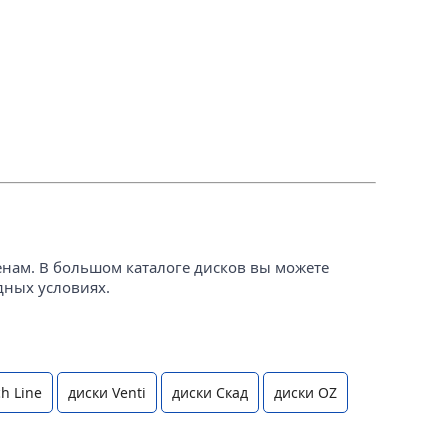
енам. В большом каталоге дисков вы можете
дных условиях.
h Line
диски Venti
диски Скад
диски OZ