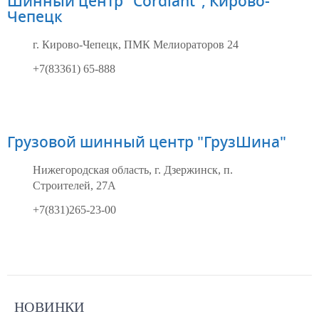
Шинный центр "Cordiant", Кирово-
Чепецк
г. Кирово-Чепецк, ПМК Мелиораторов 24
+7(83361) 65-888
Грузовой шинный центр "ГрузШина"
Нижегородская область, г. Дзержинск, п.
Строителей, 27А
+7(831)265-23-00
Aдрес
Aдрес
Aдрес
Aдрес
Aдрес
Шинный
Шинный
Шинный
Шинный
Шинный
НОВИНКИ
центр
центр
центр
центр
центр