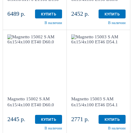
6489 р.
2452 р.
КУПИТЬ
КУПИТЬ
В наличии
В наличии
6x15/4x100
6x15/4x100
ET40 D60.0
ET46 D54.1
Silver
Silver
более 4
более 4
Aдрес
Aдрес
Шинный центр "Мотор" ,
Шинный центр "Мотор" ,
г. Киров, ул. Менделеева,
г. Киров, ул. Менделеева,
4
4
Magnetto 15002 S AM
Magnetto 15003 S AM
в наличии
4+ шт
в наличии
4+ шт
6x15/4x100 ET40 D60.0
6x15/4x100 ET46 D54.1
2445 р.
2771 р.
КУПИТЬ
КУПИТЬ
В наличии
В наличии