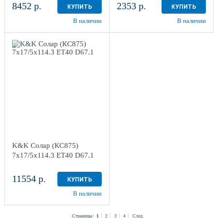
8452 р.
2353 р.
КУПИТЬ
КУПИТЬ
В наличии
В наличии
7x17/5x114.3
ET40 D67.1
Дарк платинум
4
Aдрес
Шинный центр "Мотор" ,
г. Киров, ул. Менделеева,
4
K&K Солар (КС875)
в наличии
3 шт
7x17/5x114.3 ET40 D67.1
11554 р.
КУПИТЬ
В наличии
Страницы:
1
2
3
4
След.