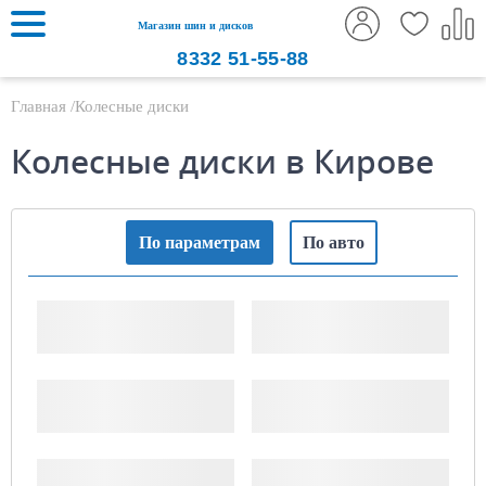
Магазин шин и дисков
8332
51-55-88
Главная
Колесные диски
Колесные диски в Кирове
По параметрам
По авто
Ширина, "
Диаметр диска, "
PCD (x/xxx)
ET (Вылет)
ДЦО
Тип диска