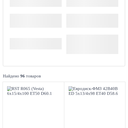
Производитель
Доступность
Комплект (4 шт.)
Найдено
96
товаров
6x15/4x100
5x13/4x98
ET50 D60.1
ЕТ40 D58.6
BL
Black
4
более 4
Aдрес
Aдрес