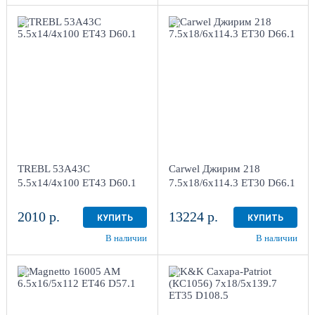
5.5x14/4x100
ET43 D60.1
7.5x18/6x114.3 ET30
Black
D66.1
AB
1
4
Aдрес
Aдрес
Шинный центр "Мотор" ,
Шинный центр "Мотор" ,
г. Киров, ул. Менделеева,
г. Киров, ул. Менделеева,
4
4
TREBL 53A43C
Carwel Джирим 218
в наличии
1 шт
в наличии
3 шт
5.5x14/4x100 ET43 D60.1
7.5x18/6x114.3 ET30 D66.1
2010 р.
13224 р.
КУПИТЬ
КУПИТЬ
В наличии
В наличии
6.5x16/5x112
7x18/5x139.7
ET46 D57.1
ET35 D108.5
Black
Дарк платинум