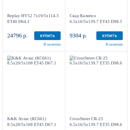
Шинный центр "Мотор" ,
Шинный центр "Мотор" ,
г. Киров, ул. Менделеева,
г. Киров, ул. Менделеева,
4
4
Replay HV52 7x19/5x114.3
Скад Калипсо
в наличии
3 шт
в наличии
3 шт
ET40 D64.1
6.5x16/5x139.7 ET43 D98.5
24796 р.
9304 р.
КУПИТЬ
КУПИТЬ
В наличии
В наличии
8.5x20/5x108
ET45 D67.1
6.5x16/5x139.7 ET35
Алмаз черный
D98.6
Sil
4
4
Aдрес
Aдрес
Шинный центр "Мотор" ,
Шинный центр "Мотор" ,
г. Киров, ул. Менделеева,
г. Киров, ул. Менделеева,
4
4
K&K Атлас (КС661)
CrossStreet CR-25
в наличии
3 шт
в наличии
3 шт
8.5x20/5x108 ET45 D67.1
6.5x16/5x139.7 ET35 D98.6