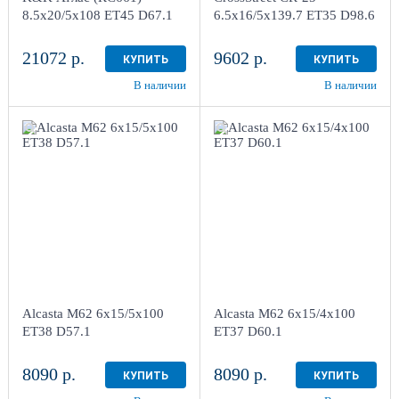
в наличии
3 шт
в наличии
3 шт
8.5x20/5x108 ET45 D67.1
6.5x16/5x139.7 ET35 D98.6
21072 р.
9602 р.
КУПИТЬ
КУПИТЬ
В наличии
В наличии
6x15/5x100
6x15/4x100
ET38 D57.1
ET37 D60.1
BKF
BKF
4
4
Aдрес
Aдрес
Шинный центр "Мотор" ,
Шинный центр "Мотор" ,
г. Киров, ул. Менделеева,
г. Киров, ул. Менделеева,
4
4
Alcasta M62 6x15/5x100
Alcasta M62 6x15/4x100
в наличии
3 шт
в наличии
3 шт
ET38 D57.1
ET37 D60.1
8090 р.
8090 р.
КУПИТЬ
КУПИТЬ