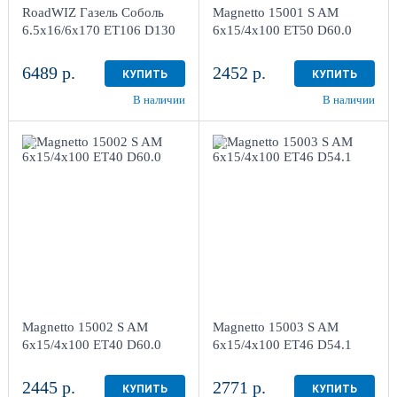
4
4
RoadWIZ Газель Соболь
Magnetto 15001 S AM
в наличии
2 шт
в наличии
4+ шт
6.5x16/6x170 ET106 D130
6x15/4x100 ET50 D60.0
6489 р.
2452 р.
КУПИТЬ
КУПИТЬ
В наличии
В наличии
6x15/4x100
6x15/4x100
ET40 D60.0
ET46 D54.1
Silver
Silver
более 4
более 4
Aдрес
Aдрес
Шинный центр "Мотор" ,
Шинный центр "Мотор" ,
г. Киров, ул. Менделеева,
г. Киров, ул. Менделеева,
4
4
Magnetto 15002 S AM
Magnetto 15003 S AM
в наличии
4+ шт
в наличии
4+ шт
6x15/4x100 ET40 D60.0
6x15/4x100 ET46 D54.1
2445 р.
2771 р.
КУПИТЬ
КУПИТЬ