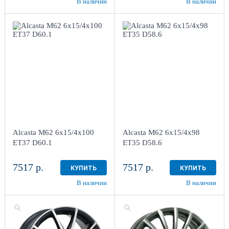
В наличии
В наличии
6x15/4x100
6x15/4x98
ET37 D60.1
ET35 D58.6
HS
HS
более 4
4
Aдрес
Aдрес
Шинный центр "Мотор" ,
Шинный центр "Мотор" ,
г. Киров, ул. Менделеева,
г. Киров, ул. Менделеева,
4
4
Alcasta M62 6x15/4x100
Alcasta M62 6x15/4x98
в наличии
4+ шт
в наличии
3 шт
ET37 D60.1
ET35 D58.6
7517 р.
7517 р.
КУПИТЬ
КУПИТЬ
В наличии
В наличии
6x15/4x100
7x17/4x100
ET36 D60.1
ET43 D60.1