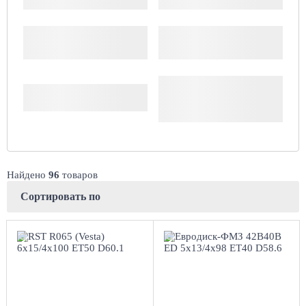
Производитель
Доступность
Комплект (4 шт.)
Найдено
96
товаров
Сортировать по
6x15/4x100
5x13/4x98
ET50 D60.1
ЕТ40 D58.6
BL
Black
4
более 4