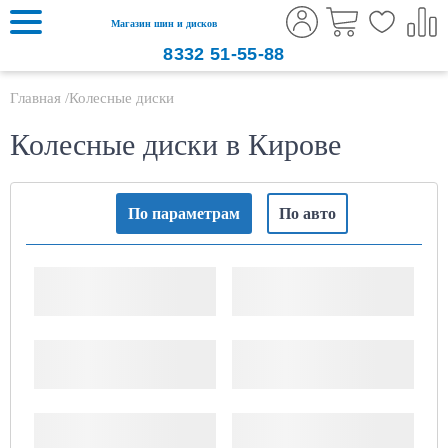
Магазин шин и дисков
8332
51-55-88
Главная
Колесные диски
Колесные диски в Кирове
По параметрам
По авто
Ширина, "
Диаметр диска, "
PCD (x/xxx)
ET (Вылет)
ДЦО
Тип диска