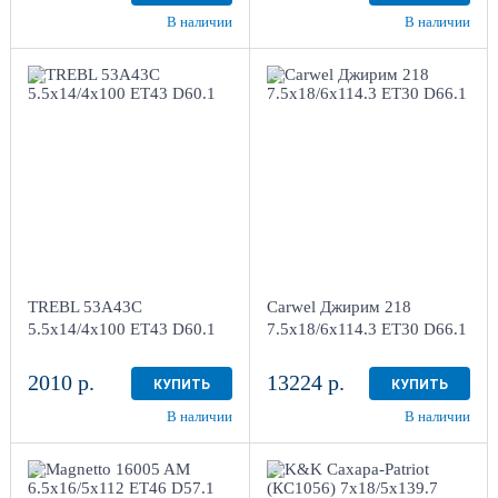
В наличии
В наличии
5.5x14/4x100
ET43 D60.1
7.5x18/6x114.3 ET30
Black
D66.1
AB
1
4
Aдрес
Aдрес
Шинный центр "Мотор" ,
Шинный центр "Мотор" ,
г. Киров, ул. Менделеева,
г. Киров, ул. Менделеева,
4
4
TREBL 53A43C
Carwel Джирим 218
в наличии
1 шт
в наличии
3 шт
5.5x14/4x100 ET43 D60.1
7.5x18/6x114.3 ET30 D66.1
2010 р.
13224 р.
КУПИТЬ
КУПИТЬ
В наличии
В наличии
6.5x16/5x112
7x18/5x139.7