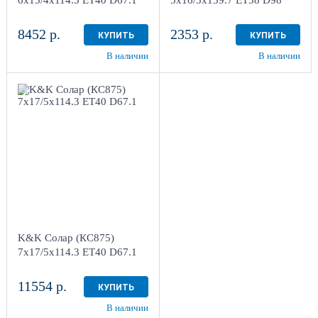
6x15/4x114.3 ET40 D67.1
5x16/5x139.7 ET58 D98
8452 р.
2353 р.
КУПИТЬ
КУПИТЬ
В наличии
В наличии
7x17/5x114.3
ET40 D67.1
Дарк платинум
4
Aдрес
Шинный центр "Мотор" ,
г. Киров, ул. Менделеева,
4
K&K Солар (КС875)
в наличии
3 шт
7x17/5x114.3 ET40 D67.1
11554 р.
КУПИТЬ
В наличии