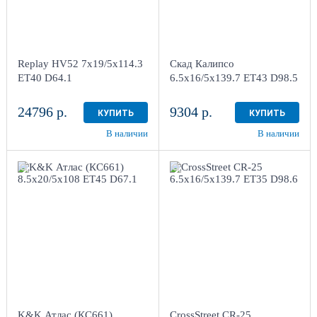
Aдрес
Aдрес
Шинный центр "Мотор" ,
Шинный центр "Мотор" ,
г. Киров, ул. Менделеева,
г. Киров, ул. Менделеева,
4
4
Replay HV52 7x19/5x114.3
Скад Калипсо
в наличии
3 шт
в наличии
3 шт
ET40 D64.1
6.5x16/5x139.7 ET43 D98.5
24796 р.
9304 р.
КУПИТЬ
КУПИТЬ
В наличии
В наличии
8.5x20/5x108
ET45 D67.1
6.5x16/5x139.7 ET35
Алмаз черный
D98.6
Sil
4
4
Aдрес
Aдрес
Шинный центр "Мотор" ,
Шинный центр "Мотор" ,
г. Киров, ул. Менделеева,
г. Киров, ул. Менделеева,
4
4
K&K Атлас (КС661)
CrossStreet CR-25