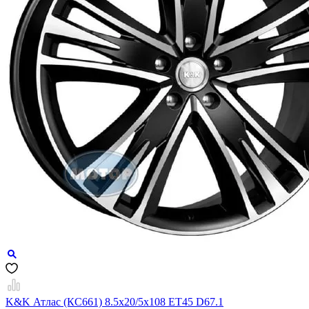
K&K Атлас (КС661) 8.5x20/5x108 ET45 D67.1