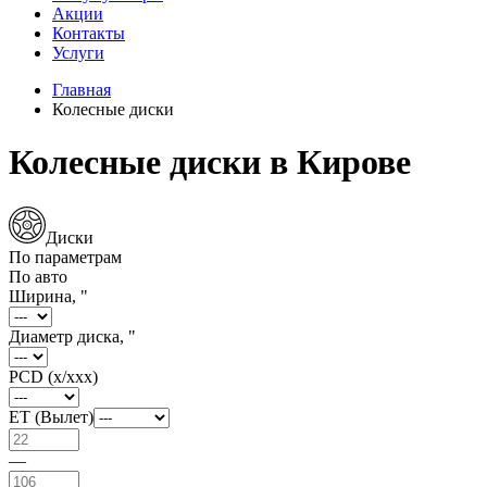
Акции
Контакты
Услуги
Главная
Колесные диски
Колесные диски в Кирове
Диски
По параметрам
По авто
Ширина, "
Диаметр диска, "
PCD (x/xxx)
ET (Вылет)
—