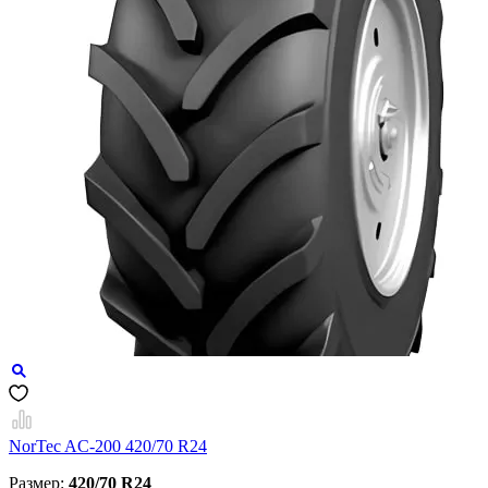
NorTec AC-200 420/70 R24
Размер:
420/70 R24