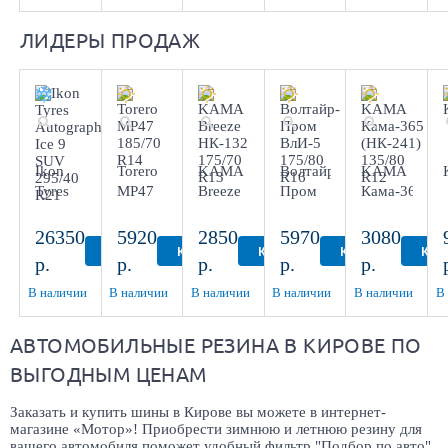
ЛИДЕРЫ ПРОДАЖ
Ikon
Torero
KAMA
Волтайр-
KAMA
Tyres
MP47
Breeze
Пром
Кама-365
Autograph
185/70
НК-132
ВлИ-5
(НК-241)
Ice 9
R14
175/70
175/80
135/80
26350
5920
2850
5970
3080
SUV
R13
R16
R12
КУПИТЬ
КУПИТЬ
КУПИТЬ
КУПИТЬ
КУП
р.
р.
р.
р.
р.
295/40
R21
В наличии
В наличии
В наличии
В наличии
В наличии
В
АВТОМОБИЛЬНЫЕ РЕЗИНА В КИРОВЕ ПО
ВЫГОДНЫМ ЦЕНАМ
Заказать и купить шины в Кирове вы можете в интернет-
магазине «Мотор»! Приобрести зимнюю и летнюю резину для
вашего автомобиля поможет удобный фильтр "Подбор по авто".