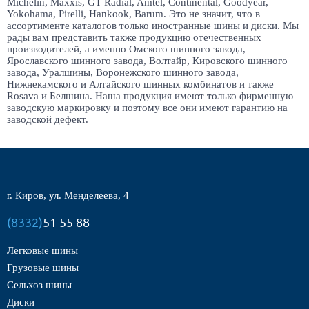
Michelin, Maxxis, GT Radial, Amtel, Continental, Goodyear,
Yokohama, Pirelli, Hankook, Barum. Это не значит, что в
ассортименте каталогов только иностранные шины и диски. Мы
рады вам представить также продукцию отечественных
производителей, а именно Омского шинного завода,
Ярославского шинного завода, Волтайр, Кировского шинного
завода, Уралшины, Воронежского шинного завода,
Нижнекамского и Алтайского шинных комбинатов и также
Rosava и Белшина. Наша продукция имеют только фирменную
заводскую маркировку и поэтому все они имеют гарантию на
заводской дефект.
г. Киров, ул. Менделеева, 4
(8332)
51 55 88
Легковые шины
Грузовые шины
Сельхоз шины
Диски