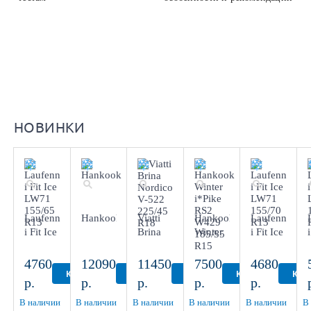
НОВИНКИ
Laufenn
Hankook
Viatti
Hankook
Laufenn
i Fit Ice
Brina
Winter
i Fit Ice
LW71
Nordico
i*Pike
LW71
155/65
V-522
RS2
155/70
4760
12090
11450
7500
4680
R13
225/45
W429
R13
КУПИТЬ
КУПИТЬ
КУПИТЬ
КУПИТЬ
КУП
р.
р.
р.
р.
р.
R18
185/55
R15
В наличии
В наличии
В наличии
В наличии
В наличии
В