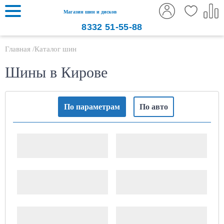
Магазин шин и дисков
8332
51-55-88
Главная
Каталог шин
Шины в Кирове
По параметрам
По авто
Ширина шины
Высота профиля
Посадочный диаметр,
Сезонность
дюймов
Производитель
Шипы