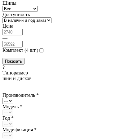
Шипы
Доступность
Цена
—
Комплект (4 шт.)
?
Типоразмер
шин и дисков
Производитель *
Модель *
Год *
Модификация *