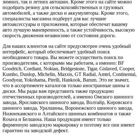
зимних, так и летних автошин. Кроме этого на сайте можно
подобрать резину для сельскохозяйственных и грузовых
автомобилей, а также диски и аккумуляторы. Кроме этого,
специалисты магазина подберут для вас лучшие
автоаксессуары и приложения, которые обеспечат вашему
авто лучшую маневренность, а также устойчивость, высокую
скорость движения независимо от состояния дороги.
Для наших клиентов на сайте предусмотрен очень удобный
интерфейс, который обеспечивает удобный поиск
необходимого товара. Вы можете осуществить поиск по
производителям, с которыми мы работаем, а именно: BF
Goodrich, Cordiant, Nokian, Bridgestone, Tigar, Gislaved, Cooper,
Kumho, Dunlop, Michelin, Maxxis, GT Radial, Amtel, Continental,
Goodyear, Yokohama, Pirelli, Hankook, Barum. Это не значит,
что в ассортименте каталогов только иностранные шины и
диски. Мы рады вам представить также продукцию
отечественных производителей, а именно Омского шинного
завода, Ярославского шинного завода, Волтайр, Кировского
шинного завода, Уралшины, Воронежского шинного завода,
Нижнекамского и Алтайского шинных комбинатов и также
Rosava и Белшина. Наша продукция имеют только
фирменную заводскую маркировку и поэтому все они имеют
гарантию на заводской дефект.