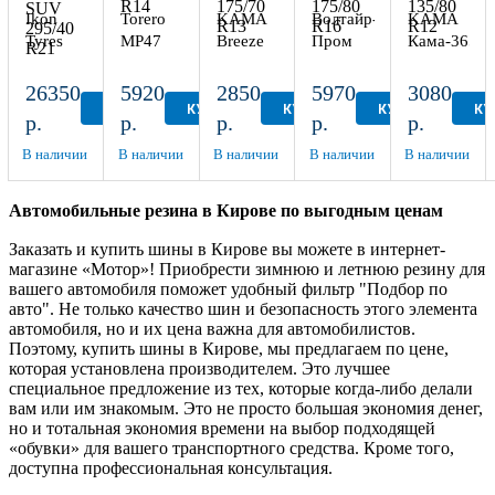
Ikon
Torero
KAMA
Волтайр-
KAMA
Tyres
MP47
Breeze
Пром
Кама-365
Autograph
185/70
НК-132
ВлИ-5
(НК-241)
Ice 9
R14
175/70
175/80
135/80
26350
5920
2850
5970
3080
SUV
R13
R16
R12
КУПИТЬ
КУПИТЬ
КУПИТЬ
КУПИТЬ
КУ
р.
р.
р.
р.
р.
295/40
R21
В наличии
В наличии
В наличии
В наличии
В наличии
Автомобильные резина в Кирове по выгодным ценам
Заказать и купить шины в Кирове вы можете в интернет-
магазине «Мотор»! Приобрести зимнюю и летнюю резину для
вашего автомобиля поможет удобный фильтр "Подбор по
авто". Не только качество шин и безопасность этого элемента
автомобиля, но и их цена важна для автомобилистов.
Поэтому, купить шины в Кирове, мы предлагаем по цене,
которая установлена производителем. Это лучшее
специальное предложение из тех, которые когда-либо делали
вам или им знакомым. Это не просто большая экономия денег,
но и тотальная экономия времени на выбор подходящей
«обувки» для вашего транспортного средства. Кроме того,
доступна профессиональная консультация.