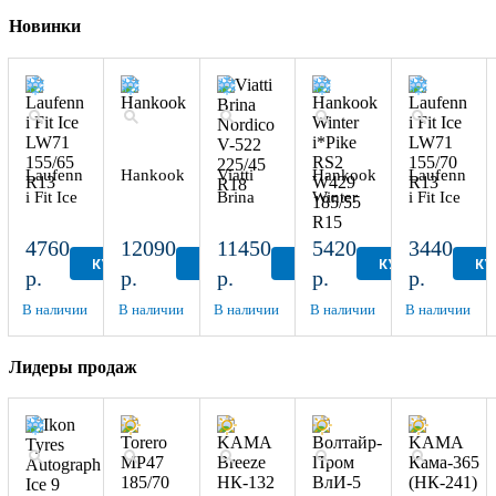
Новинки
Laufenn
Hankook
Viatti
Hankook
Laufenn
i Fit Ice
Brina
Winter
i Fit Ice
LW71
Nordico
i*Pike
LW71
155/65
V-522
RS2
155/70
4760
12090
11450
5420
3440
R13
225/45
W429
R13
КУПИТЬ
КУПИТЬ
КУПИТЬ
КУПИТЬ
КУ
р.
р.
р.
р.
р.
R18
185/55
R15
В наличии
В наличии
В наличии
В наличии
В наличии
Лидеры продаж