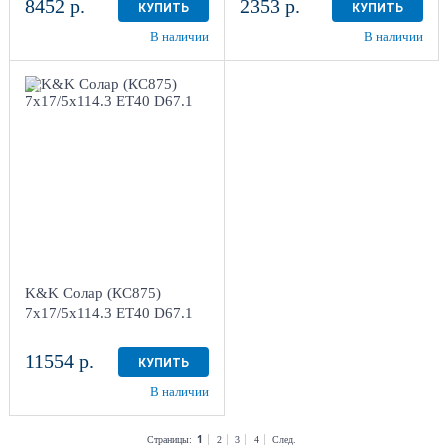
8452 р.
2353 р.
КУПИТЬ
КУПИТЬ
В наличии
В наличии
7x17/5x114.3 ET40
D67.1
Дарк
платинум
4
Aдрес
Шинный центр "Мотор" ,
г. Киров, ул. Менделеева,
4
K&K Солар (КС875)
в наличии
3 шт
7x17/5x114.3 ET40 D67.1
11554 р.
КУПИТЬ
В наличии
1
Страницы:
2
3
4
След.