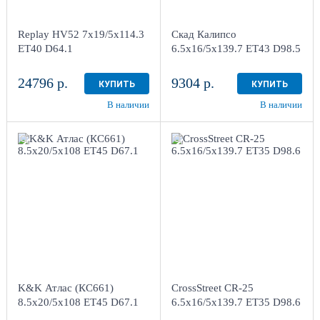
г. Киров, ул. Менделеева,
г. Киров, ул. Менделеева,
4
4
Replay HV52 7x19/5x114.3
Скад Калипсо
в наличии
3 шт
в наличии
3 шт
ET40 D64.1
6.5x16/5x139.7 ET43 D98.5
24796 р.
9304 р.
КУПИТЬ
КУПИТЬ
В наличии
В наличии
8.5x20/5x108 ET45
6.5x16/5x139.7
D67.1
ET35 D98.6
Алмаз
Sil
черный
4
4
Aдрес
Aдрес
Шинный центр "Мотор" ,
Шинный центр "Мотор" ,
г. Киров, ул. Менделеева,
г. Киров, ул. Менделеева,
4
4
K&K Атлас (КС661)
CrossStreet CR-25
в наличии
3 шт
в наличии
3 шт
8.5x20/5x108 ET45 D67.1
6.5x16/5x139.7 ET35 D98.6