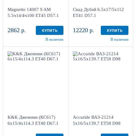
г. Киров, ул. Менделеева,
г. Киров, ул. Менделеева,
4
4
Magnetto 14007 S AM
Скад Дубай 6.5x17/5x112
в наличии
4+ шт
в наличии
3 шт
5.5ч14/4ч100 ET45 D57.1
ET41 D57.1
2862 р.
12220 р.
КУПИТЬ
КУПИТЬ
В наличии
В наличии
6x15/4x114.3 ET40
5x16/5x139.7 ET58
D67.1
D98
Кварц
Silver
4
более 4
Aдрес
Aдрес
Шинный центр "Мотор" ,
Шинный центр "Мотор" ,
г. Киров, ул. Менделеева,
г. Киров, ул. Менделеева,
4
4
K&K Джемини (КС617)
Accuride ВАЗ-21214
в наличии
4 шт
в наличии
4+ шт
6x15/4x114.3 ET40 D67.1
5x16/5x139.7 ET58 D98