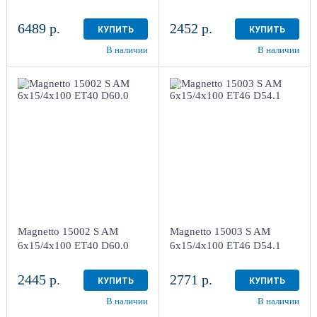
6489 р.
2452 р.
КУПИТЬ
КУПИТЬ
В наличии
В наличии
6x15/4x100
6x15/4x100
ET40 D60.0
ET46 D54.1
Silver
Silver
более 4
более 4
Aдрес
Aдрес
Шинный центр "Мотор" ,
Шинный центр "Мотор" ,
г. Киров, ул. Менделеева,
г. Киров, ул. Менделеева,
4
4
Magnetto 15002 S AM
Magnetto 15003 S AM
в наличии
4+ шт
в наличии
4+ шт
6x15/4x100 ET40 D60.0
6x15/4x100 ET46 D54.1
2445 р.
2771 р.
КУПИТЬ
КУПИТЬ
В наличии
В наличии