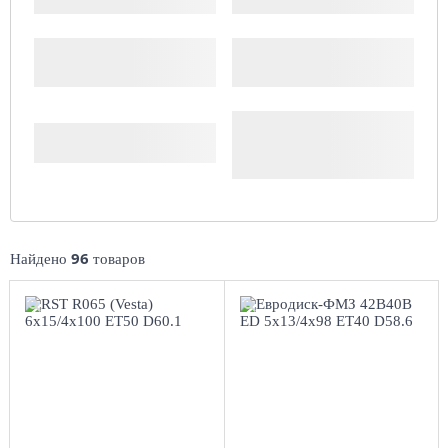
Производитель
Доступность
Комплект (4 шт.)
96
Найдено
товаров
6x15/4x100
5x13/4x98
ET50 D60.1
ЕТ40 D58.6
BL
Black
4
более 4
Aдрес
Aдрес