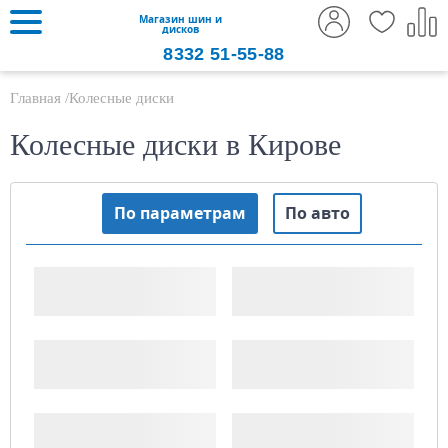
Магазин шин и
дисков
8332
51-55-88
Главная
Колесные диски
Колесные диски в Кирове
По параметрам
По авто
Ширина, "
Диаметр диска, "
PCD (x/xxx)
ET (Вылет)
ДЦО
Тип диска