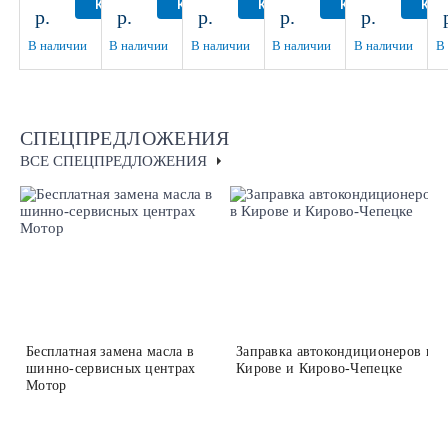
D108.5
ЕТ40
D56.1
6.5x16/5x139.7
D57.1
КУПИТЬ
КУПИТЬ
КУПИТЬ
КУПИТЬ
КУП
р.
р.
р.
р.
р.
более
более
более
более
б
D98.5
ЕТ40
D98.6
В наличии
В наличии
В наличии
В наличии
В наличии
В
СПЕЦПРЕДЛОЖЕНИЯ
ВСЕ СПЕЦПРЕДЛОЖЕНИЯ
Бесплатная замена масла в
Заправка автокондиционеров в
шинно-сервисных центрах
Кирове и Кирово-Чепецке
Мотор