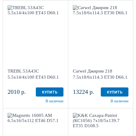
5.5x14/4x100 ET43
7.5x18/6x114.3
D60.1
ET30 D66.1
Black
AB
1
4
Aдрес
Aдрес
Шинный центр "Мотор" ,
Шинный центр "Мотор" ,
г. Киров, ул. Менделеева,
г. Киров, ул. Менделеева,
4
4
TREBL 53A43C
Carwel Джирим 218
в наличии
1 шт
в наличии
3 шт
5.5x14/4x100 ET43 D60.1
7.5x18/6x114.3 ET30 D66.1
2010 р.
13224 р.
КУПИТЬ
КУПИТЬ
В наличии
В наличии
6.5x16/5x112 ET46
7x18/5x139.7 ET35
D57.1
D108.5