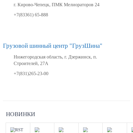
г. Кирово-Чепецк, ПМК Мелиораторов 24
+7(83361) 65-888
Грузовой шинный центр "ГрузШина"
Нижегородская область, г. Дзержинск, п.
Строителей, 27А
+7(831)265-23-00
Aдрес
Aдрес
Aдрес
Aдрес
Aдрес
Шинный
Шинный
Шинный
Шинный
Шинный
НОВИНКИ
центр
центр
центр
центр
центр
"Мотор"
"Мотор"
"Мотор"
"Мотор"
"Мотор"
, г.
, г.
, г.
, г.
, г.