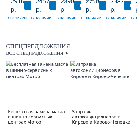
2916
2457
2890
2750
7387
D108.5
ЕТ40
ЕТ40
6.5x16/5x139.7
D57.1
КУПИТЬ
КУПИТЬ
КУПИТЬ
КУПИТЬ
КУ
р.
р.
р.
р.
р.
D98.5
D56.1
ЕТ40
более
более
более
более
D98.6
В наличии
В наличии
В наличии
В наличии
В наличии
В 
СПЕЦПРЕДЛОЖЕНИЯ
ВСЕ СПЕЦПРЕДЛОЖЕНИЯ
Бесплатная замена масла
Заправка
в шинно-сервисных
автокондиционеров в
центрах Мотор
Кирове и Кирово-Чепецке