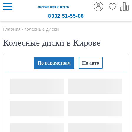
Магазин шин и дисков
8332
51-55-88
Главная
Колесные диски
Колесные диски в Кирове
По параметрам
По авто
Ширина, "
Диаметр диска, "
PCD (x/xxx)
ET (Вылет)
ДЦО
Тип диска