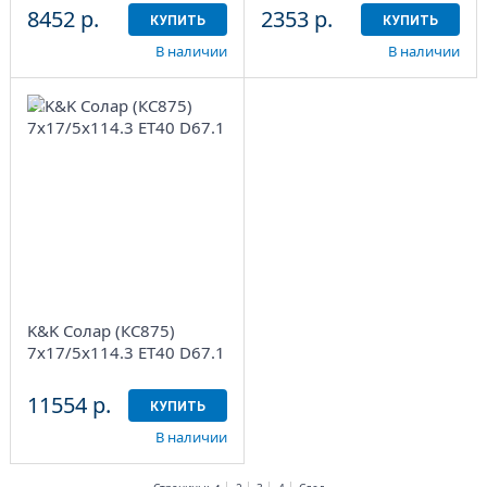
8452 р.
2353 р.
КУПИТЬ
КУПИТЬ
В наличии
В наличии
7x17/5x114.3
ET40 D67.1
Дарк
платинум
4
Aдрес
Шинный центр
"Мотор" , г. Киров, ул.
Менделеева, 4
K&K Солар (КС875)
в наличии
3 шт
7x17/5x114.3 ET40 D67.1
11554 р.
КУПИТЬ
В наличии