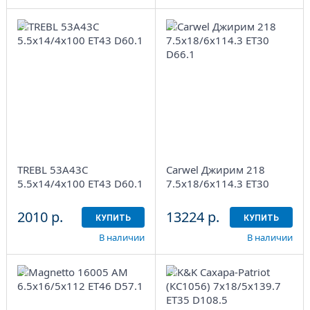
5.5x14/4x100
7.5x18/6x114.3 ET30
ET43 D60.1
D66.1
Black
AB
1
4
Aдрес
Aдрес
Шинный центр
Шинный центр
"Мотор" , г. Киров, ул.
"Мотор" , г. Киров, ул.
Менделеева, 4
Менделеева, 4
TREBL 53A43C
Carwel Джирим 218
в наличии
1 шт
в наличии
3 шт
5.5x14/4x100 ET43 D60.1
7.5x18/6x114.3 ET30
D66.1
2010 р.
13224 р.
КУПИТЬ
КУПИТЬ
В наличии
В наличии
6.5x16/5x112
7x18/5x139.7
ET46 D57.1
ET35 D108.5