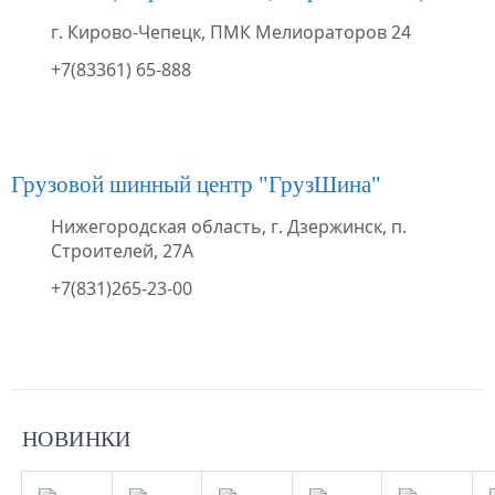
г. Кирово-Чепецк, ПМК Мелиораторов 24
+7(83361) 65-888
Грузовой шинный центр "ГрузШина"
Нижегородская область, г. Дзержинск, п.
Строителей, 27А
+7(831)265-23-00
Aдрес
Aдрес
Aдрес
Aдрес
Aдрес
Шинный
Шинный
Шинный
Шинный
Шинный
НОВИНКИ
центр
центр
центр
центр
центр
"Мотор"
"Мотор"
"Мотор"
"Мотор"
"Мотор"
, г.
, г.
, г.
, г.
, г.