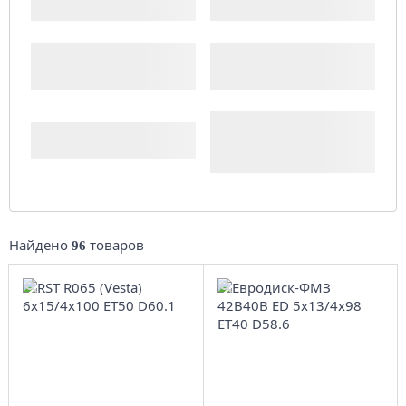
Производитель
Доступность
Комплект (4 шт.)
Найдено
товаров
96
6x15/4x100
5x13/4x98
ET50 D60.1
ЕТ40 D58.6
BL
Black
4
более 4