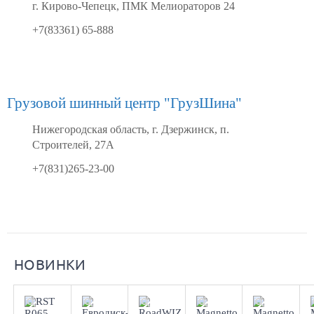
г. Кирово-Чепецк, ПМК Мелиораторов 24
+7(83361) 65-888
Грузовой шинный центр "ГрузШина"
Нижегородская область, г. Дзержинск, п.
Строителей, 27А
+7(831)265-23-00
Aдрес
Aдрес
Aдрес
Aдрес
Aдрес
Шинный
Шинный
Шинный
Шинный
Шинный
НОВИНКИ
центр
центр
центр
центр
центр
"Мотор"
"Мотор"
"Мотор"
"Мотор"
"Мотор"
, г.
, г.
, г.
, г.
, г.
Киров,
Киров,
Киров,
Киров,
Киров,