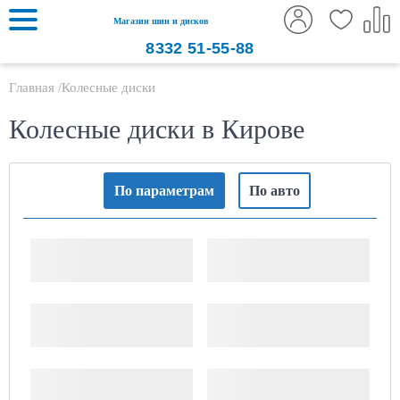
Магазин шин и дисков
8332
51-55-88
Главная
Колесные диски
Колесные диски в Кирове
По параметрам
По авто
Ширина, "
Диаметр диска, "
PCD (x/xxx)
ET (Вылет)
ДЦО
Тип диска