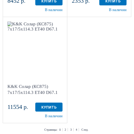
8452 р.
2353 р.
КУПИТЬ
КУПИТЬ
В наличии
В наличии
7x17/5x114.3
ET40 D67.1
Дарк платинум
4
Aдрес
Шинный центр "Мотор" ,
г. Киров, ул. Менделеева,
4
K&K Солар (КС875)
в наличии
3 шт
7x17/5x114.3 ET40 D67.1
11554 р.
КУПИТЬ
В наличии
Страницы:
1
2
3
4
След.