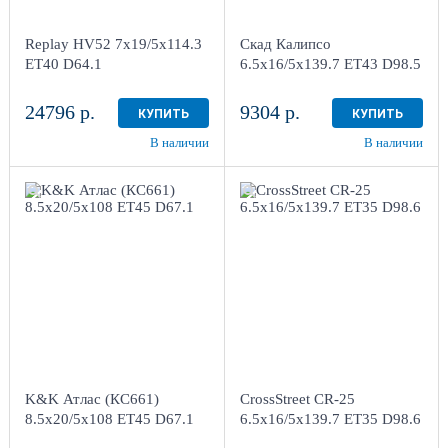
г. Киров, ул. Менделеева,
г. Киров, ул. Менделеева,
4
4
Replay HV52 7x19/5x114.3
Скад Калипсо
в наличии
3 шт
в наличии
3 шт
ET40 D64.1
6.5x16/5x139.7 ET43 D98.5
24796 р.
9304 р.
КУПИТЬ
КУПИТЬ
В наличии
В наличии
8.5x20/5x108
ET45 D67.1
6.5x16/5x139.7 ET35
Алмаз черный
D98.6
Sil
4
4
Aдрес
Aдрес
Шинный центр "Мотор" ,
Шинный центр "Мотор" ,
г. Киров, ул. Менделеева,
г. Киров, ул. Менделеева,
4
4
K&K Атлас (КС661)
CrossStreet CR-25
в наличии
3 шт
в наличии
3 шт
8.5x20/5x108 ET45 D67.1
6.5x16/5x139.7 ET35 D98.6