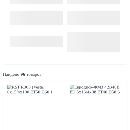
Производитель
Доступность
Комплект (4 шт.)
Найдено
96
товаров
6x15/4x100
5x13/4x98
ET50 D60.1
ЕТ40 D58.6
BL
Black
4
более 4
Aдрес
Aдрес