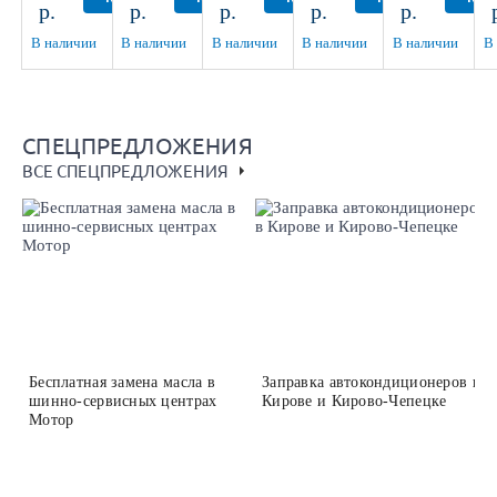
р.
р.
р.
р.
р.
более
более
более
более
б
D98.5
ЕТ40
D98.6
В наличии
В наличии
В наличии
В наличии
В наличии
В
СПЕЦПРЕДЛОЖЕНИЯ
ВСЕ СПЕЦПРЕДЛОЖЕНИЯ
Бесплатная замена масла в
Заправка автокондиционеров в
шинно-сервисных центрах
Кирове и Кирово-Чепецке
Мотор