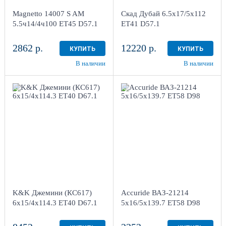
4
4
Magnetto 14007 S AM
Скад Дубай 6.5x17/5x112
в наличии
4+ шт
в наличии
3 шт
5.5ч14/4ч100 ET45 D57.1
ET41 D57.1
2862 р.
12220 р.
КУПИТЬ
КУПИТЬ
В наличии
В наличии
6x15/4x114.3
5x16/5x139.7
ET40 D67.1
ET58 D98
Кварц
Silver
1
более 4
Aдрес
Aдрес
Шинный центр "Мотор" ,
Шинный центр "Мотор" ,
г. Киров, ул. Менделеева,
г. Киров, ул. Менделеева,
4
4
K&K Джемини (КС617)
Accuride ВАЗ-21214
в наличии
1 шт
в наличии
4+ шт
6x15/4x114.3 ET40 D67.1
5x16/5x139.7 ET58 D98