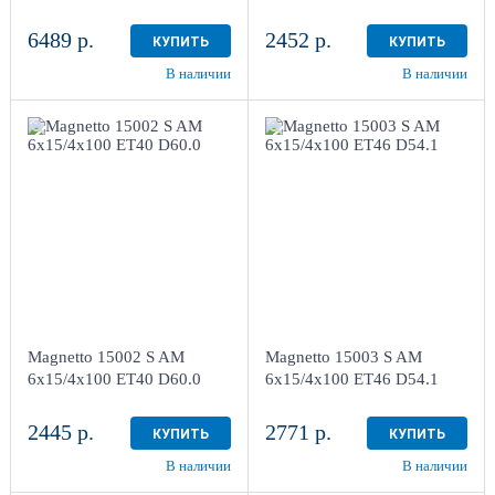
6489 р.
2452 р.
КУПИТЬ
КУПИТЬ
В наличии
В наличии
6x15/4x100
6x15/4x100
ET40 D60.0
ET46 D54.1
Silver
Silver
более 4
более 4
Aдрес
Aдрес
Шинный центр "Мотор" ,
Шинный центр "Мотор" ,
г. Киров, ул. Менделеева,
г. Киров, ул. Менделеева,
4
4
Magnetto 15002 S AM
Magnetto 15003 S AM
в наличии
4+ шт
в наличии
4+ шт
6x15/4x100 ET40 D60.0
6x15/4x100 ET46 D54.1
2445 р.
2771 р.
КУПИТЬ
КУПИТЬ
В наличии
В наличии