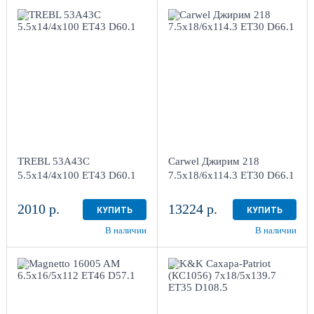
5.5x14/4x100
ET43 D60.1
7.5x18/6x114.3 ET30
Black
D66.1
AB
1
4
Aдрес
Aдрес
Шинный центр "Мотор" ,
Шинный центр "Мотор" ,
г. Киров, ул. Менделеева,
г. Киров, ул. Менделеева,
4
4
TREBL 53A43C
Carwel Джирим 218
в наличии
1 шт
в наличии
3 шт
5.5x14/4x100 ET43 D60.1
7.5x18/6x114.3 ET30 D66.1
2010 р.
13224 р.
КУПИТЬ
КУПИТЬ
В наличии
В наличии
6.5x16/5x112
7x18/5x139.7
ET46 D57.1
ET35 D108.5
Black
Дарк платинум