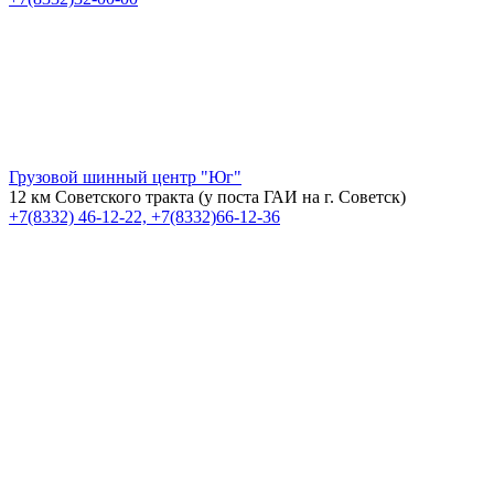
Грузовой шинный центр "Юг"
12 км Советского тракта (у поста ГАИ на г. Советск)
+7(8332) 46-12-22, +7(8332)66-12-36