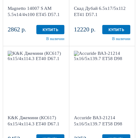
4
4
Magnetto 14007 S AM
Скад Дубай 6.5x17/5x112
в наличии
4+ шт
в наличии
3 шт
5.5ч14/4ч100 ET45 D57.1
ET41 D57.1
2862 р.
12220 р.
КУПИТЬ
КУПИТЬ
В наличии
В наличии
6x15/4x114.3
5x16/5x139.7
ET40 D67.1
ET58 D98
Кварц
Silver
4
более 4
Aдрес
Aдрес
Шинный центр "Мотор" ,
Шинный центр "Мотор" ,
г. Киров, ул. Менделеева,
г. Киров, ул. Менделеева,
4
4
K&K Джемини (КС617)
Accuride ВАЗ-21214
в наличии
4 шт
в наличии
4+ шт
6x15/4x114.3 ET40 D67.1
5x16/5x139.7 ET58 D98