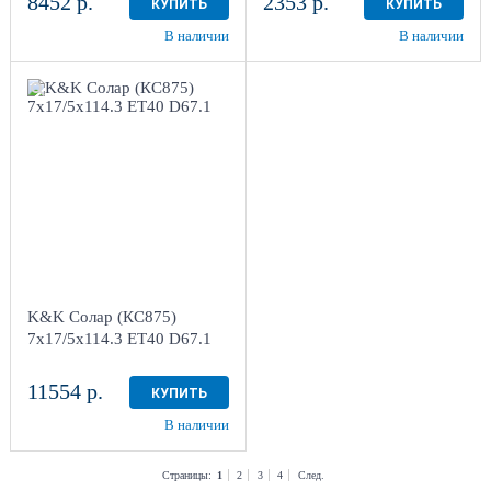
8452 р.
2353 р.
КУПИТЬ
КУПИТЬ
В наличии
В наличии
7x17/5x114.3
ET40 D67.1
Дарк платинум
4
Aдрес
Шинный центр "Мотор" ,
г. Киров, ул. Менделеева,
4
K&K Солар (КС875)
в наличии
3 шт
7x17/5x114.3 ET40 D67.1
11554 р.
КУПИТЬ
В наличии
Страницы:
1
2
3
4
След.