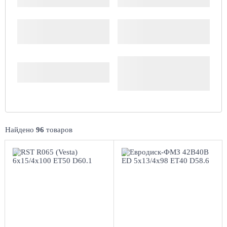
Производитель
Доступность
Комплект (4 шт.)
Найдено
96
товаров
6x15/4x100
5x13/4x98
ET50 D60.1
ЕТ40 D58.6
BL
Black
4
более 4
Aдрес
Aдрес