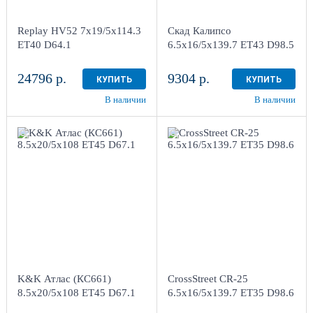
г. Киров, ул. Менделеева,
г. Киров, ул. Менделеева,
4
4
Replay HV52 7x19/5x114.3
Скад Калипсо
в наличии
3 шт
в наличии
3 шт
ET40 D64.1
6.5x16/5x139.7 ET43 D98.5
24796 р.
9304 р.
КУПИТЬ
КУПИТЬ
В наличии
В наличии
8.5x20/5x108
ET45 D67.1
6.5x16/5x139.7 ET35
Алмаз черный
D98.6
Sil
4
4
Aдрес
Aдрес
Шинный центр "Мотор" ,
Шинный центр "Мотор" ,
г. Киров, ул. Менделеева,
г. Киров, ул. Менделеева,
4
4
K&K Атлас (КС661)
CrossStreet CR-25
в наличии
3 шт
в наличии
3 шт
8.5x20/5x108 ET45 D67.1
6.5x16/5x139.7 ET35 D98.6