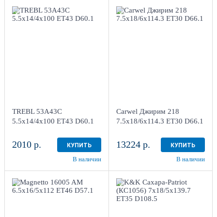
5.5x14/4x100
ET43 D60.1
7.5x18/6x114.3 ET30
Black
D66.1
AB
1
4
Aдрес
Aдрес
Шинный центр "Мотор" ,
Шинный центр "Мотор" ,
г. Киров, ул. Менделеева,
г. Киров, ул. Менделеева,
4
4
TREBL 53A43C
Carwel Джирим 218
в наличии
1 шт
в наличии
3 шт
5.5x14/4x100 ET43 D60.1
7.5x18/6x114.3 ET30 D66.1
2010 р.
13224 р.
КУПИТЬ
КУПИТЬ
В наличии
В наличии
6.5x16/5x112
7x18/5x139.7
ET46 D57.1
ET35 D108.5
Black
Дарк платинум