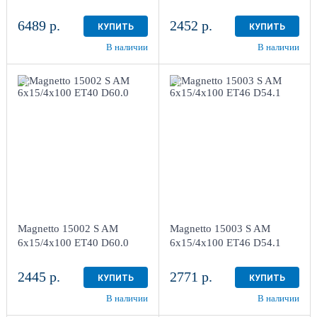
6489 р.
2452 р.
КУПИТЬ
КУПИТЬ
В наличии
В наличии
6x15/4x100
6x15/4x100
ET40 D60.0
ET46 D54.1
Silver
Silver
более 4
более 4
Aдрес
Aдрес
Шинный центр "Мотор" ,
Шинный центр "Мотор" ,
г. Киров, ул. Менделеева,
г. Киров, ул. Менделеева,
4
4
Magnetto 15002 S AM
Magnetto 15003 S AM
в наличии
4+ шт
в наличии
4+ шт
6x15/4x100 ET40 D60.0
6x15/4x100 ET46 D54.1
2445 р.
2771 р.
КУПИТЬ
КУПИТЬ
В наличии
В наличии