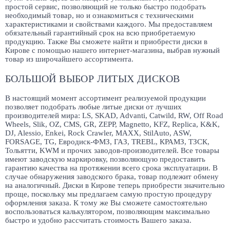
простой сервис, позволяющий не только быстро подобрать
необходимый товар, но и ознакомиться с техническими
характеристиками и свойствами каждого. Мы предоставляем
обязательный гарантийный срок на всю приобретаемую
продукцию. Также Вы сможете найти и приобрести диски в
Кирове с помощью нашего интернет-магазина, выбрав нужный
товар из широчайшего ассортимента.
БОЛЬШОЙ ВЫБОР ЛИТЫХ ДИСКОВ
В настоящий момент ассортимент реализуемой продукции
позволяет подобрать любые литые диски от лучших
производителей мира: LS, SKAD, Advanti, Catwild, RW, Off Road
Wheels, Slik, OZ, CMS, GR, ZEPP, Magnetto, KFZ, Replica, K&K,
DJ, Alessio, Enkei, Rock Crawler, MAXX, StilAuto, ASW,
FORSAGE, TG, Евродиск-ФМЗ, ГАЗ, TREBL, КРАМЗ, ТЗСК,
Тольятти, KWM и прочих заводов-производителей. Все товары
имеют заводскую маркировку, позволяющую предоставить
гарантию качества на протяжении всего срока эксплуатации. В
случае обнаружения заводского брака, товар подлежит обмену
на аналогичный. Диски в Кирове теперь приобрести значительно
проще, поскольку мы предлагаем самую простую процедуру
оформления заказа. К тому же Вы сможете самостоятельно
воспользоваться калькулятором, позволяющим максимально
быстро и удобно рассчитать стоимость Вашего заказа.