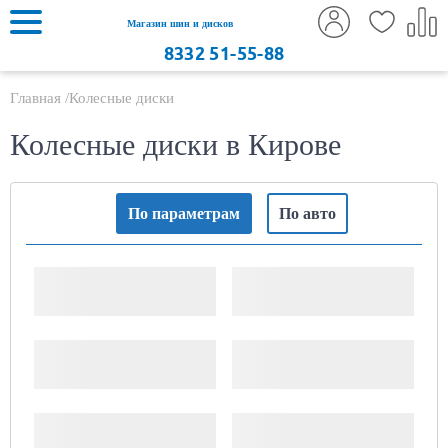
Магазин шин и дисков
8332
51-55-88
Главная
Колесные диски
Колесные диски в Кирове
По параметрам
По авто
Ширина, "
Диаметр диска, "
PCD (x/xxx)
ET (Вылет)
ДЦО
Тип диска