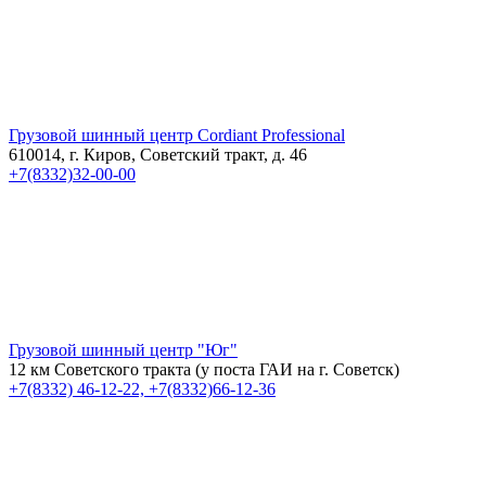
Грузовой шинный центр Cordiant Professional
610014, г. Киров, Советский тракт, д. 46
+7(8332)32-00-00
Грузовой шинный центр "Юг"
12 км Советского тракта (у поста ГАИ на г. Советск)
+7(8332) 46-12-22, +7(8332)66-12-36