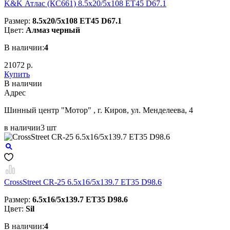
K&K Атлас (КС661) 8.5x20/5x108 ET45 D67.1
Размер:
8.5x20/5x108 ET45 D67.1
Цвет:
Алмаз черный
В наличии:
4
21072 р.
Купить
В наличии
Aдрес
Шинный центр "Мотор" , г. Киров, ул. Менделеева, 4
в наличии
3 шт
CrossStreet CR-25 6.5x16/5x139.7 ET35 D98.6
Размер:
6.5x16/5x139.7 ET35 D98.6
Цвет:
Sil
В наличии:
4