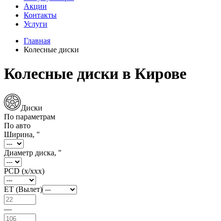
Акции
Контакты
Услуги
Главная
Колесные диски
Колесные диски в Кирове
Диски
По параметрам
По авто
Ширина, "
Диаметр диска, "
PCD (x/xxx)
ET (Вылет)
—