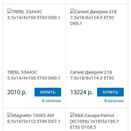
5.5x14/4x100 ET43
7.5x18/6x114.3
D60.1
ET30 D66.1
Black
AB
1
4
Aдрес
Aдрес
Шинный центр
Шинный центр
"Мотор" , г. Киров, ул.
"Мотор" , г. Киров, ул.
Менделеева, 4
Менделеева, 4
TREBL 53A43C
Carwel Джирим 218
в наличии
1 шт
в наличии
3 шт
5.5x14/4x100 ET43 D60.1
7.5x18/6x114.3 ET30
D66.1
2010 р.
13224 р.
КУПИТЬ
КУПИТЬ
В наличии
В наличии
6.5x16/5x112 ET46
7x18/5x139.7 ET35