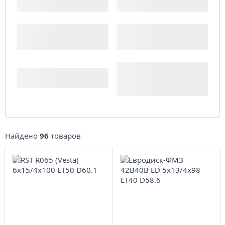
Производитель
Доступность
Комплект (4 шт.)
Найдено
96
товаров
6x15/4x100
5x13/4x98
ET50 D60.1
ЕТ40 D58.6
BL
Black
4
более 4