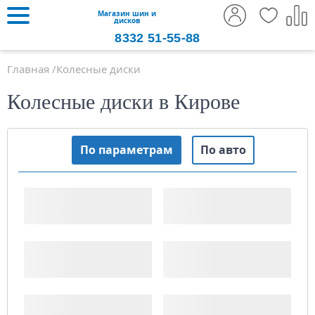
Магазин шин и
дисков
8332
51-55-88
Главная
Колесные диски
Колесные диски в Кирове
По параметрам
По авто
Ширина, "
Диаметр диска, "
PCD (x/xxx)
ET (Вылет)
ДЦО
Тип диска