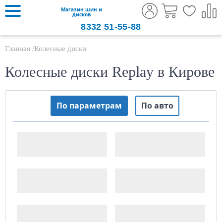
Магазин шин и
дисков
8332
51-55-88
Главная
Колесные диски
Колесные диски Replay в Кирове
По параметрам
По авто
Ширина, "
Диаметр диска, "
PCD (x/xxx)
ET (Вылет)
ДЦО
Тип диска