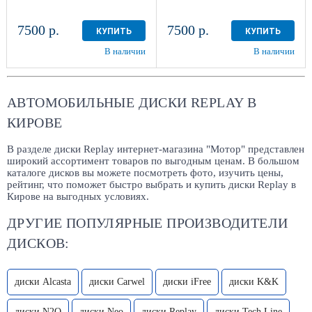
7500 р.
7500 р.
КУПИТЬ
КУПИТЬ
В наличии
В наличии
АВТОМОБИЛЬНЫЕ ДИСКИ REPLAY В
КИРОВЕ
В разделе диски Replay интернет-магазина "Мотор" представлен
широкий ассортимент товаров по выгодным ценам. В большом
каталоге дисков вы можете посмотреть фото, изучить цены,
рейтинг, что поможет быстро выбрать и купить диски Replay в
Кирове на выгодных условиях.
ДРУГИЕ ПОПУЛЯРНЫЕ ПРОИЗВОДИТЕЛИ
ДИСКОВ:
диски Alcasta
диски Carwel
диски iFree
диски K&K
диски N2O
диски Neo
диски Replay
диски Tech Line