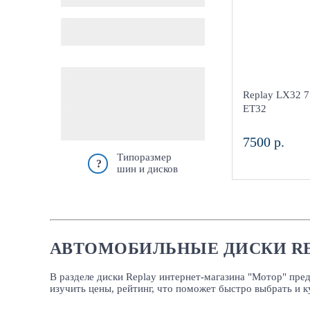
Комплект (4 шт.)
Aдрес
Шинный центр
Киров, ул. Ме
Replay LX32 7
в наличии
ЕТ32
Сбросить
7500 р.
Типоразмер
?
шин и дисков
АВТОМОБИЛЬНЫЕ ДИСКИ RE
В разделе диски Replay интернет-магазина "Мотор" пре
изучить цены, рейтинг, что поможет быстро выбрать и к