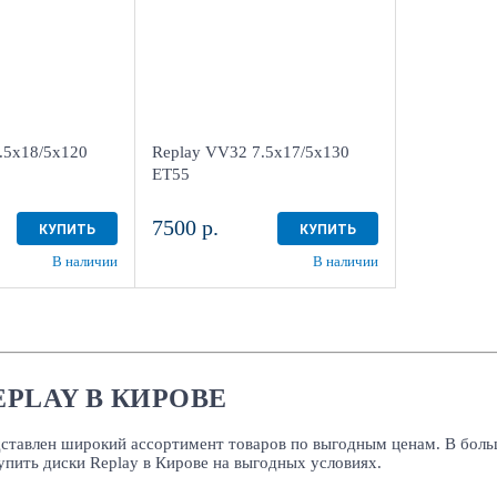
Aдрес
 "Мотор" , г.
Шинный центр "Мотор" , г.
нделеева, 4
Киров, ул. Менделеева, 4
.5x18/5x120
Replay VV32 7.5x17/5x130
3 шт
в наличии
4 шт
ЕТ55
7500 р.
КУПИТЬ
КУПИТЬ
В наличии
В наличии
PLAY В КИРОВЕ
дставлен широкий ассортимент товаров по выгодным ценам. В боль
упить диски Replay в Кирове на выгодных условиях.