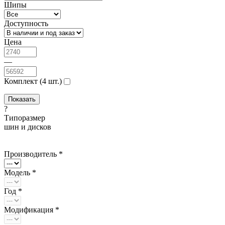
Шипы
Доступность
Цена
—
Комплект (4 шт.)
?
Типоразмер
шин и дисков
Производитель *
Модель *
Год *
Модификация *