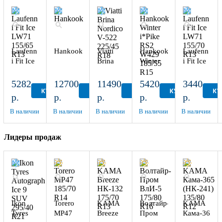
Laufenn
Hankook
Viatti
Hankook
Laufenn
i Fit Ice
Brina
Winter
i Fit Ice
LW71
Nordico
i*Pike
LW71
155/65
V-522
RS2
155/70
5282
12700
11490
5420
3440
R13
225/45
W429
R13
КУПИТЬ
КУПИТЬ
КУПИТЬ
КУПИТЬ
КУ
р.
р.
р.
р.
р.
R18
185/55
R15
В наличии
В наличии
В наличии
В наличии
В наличии
Лидеры продаж
Ikon
Torero
KAMA
Волтайр-
KAMA
Tyres
MP47
Breeze
Пром
Кама-365