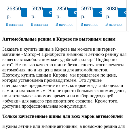
Autograph
185/70
НК-132
ВлИ-5
(НК-241)
Ice 9
R14
175/70
175/80
135/80
26350
5920
2850
5970
3080
SUV
R13
R16
R12
КУПИТЬ
КУПИТЬ
КУПИТЬ
КУПИТЬ
КУ
р.
р.
р.
р.
р.
295/40
R21
В наличии
В наличии
В наличии
В наличии
В наличии
Автомобильные резина в Кирове по выгодным ценам
Заказать и купить шины в Кирове вы можете в интернет-
магазине «Мотор»! Приобрести зимнюю и летнюю резину для
вашего автомобиля поможет удобный фильтр "Подбор по
авто". Не только качество шин и безопасность этого элемента
автомобиля, но и их цена важна для автомобилистов.
Поэтому, купить шины в Кирове, мы предлагаем по цене,
которая установлена производителем. Это лучшее
специальное предложение из тех, которые когда-либо делали
вам или им знакомым. Это не просто большая экономия денег,
но и тотальная экономия времени на выбор подходящей
«обувки» для вашего транспортного средства. Кроме того,
доступна профессиональная консультация.
Только качественные шины для всех марок автомобилей
Нужны летние или зимние автошины, а возможно резина для