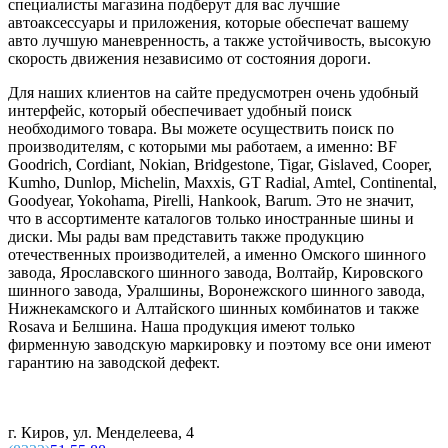
специалисты магазина подберут для вас лучшие
автоаксессуары и приложения, которые обеспечат вашему
авто лучшую маневренность, а также устойчивость, высокую
скорость движения независимо от состояния дороги.
Для наших клиентов на сайте предусмотрен очень удобный
интерфейс, который обеспечивает удобный поиск
необходимого товара. Вы можете осуществить поиск по
производителям, с которыми мы работаем, а именно: BF
Goodrich, Cordiant, Nokian, Bridgestone, Tigar, Gislaved, Cooper,
Kumho, Dunlop, Michelin, Maxxis, GT Radial, Amtel, Continental,
Goodyear, Yokohama, Pirelli, Hankook, Barum. Это не значит,
что в ассортименте каталогов только иностранные шины и
диски. Мы рады вам представить также продукцию
отечественных производителей, а именно Омского шинного
завода, Ярославского шинного завода, Волтайр, Кировского
шинного завода, Уралшины, Воронежского шинного завода,
Нижнекамского и Алтайского шинных комбинатов и также
Rosava и Белшина. Наша продукция имеют только
фирменную заводскую маркировку и поэтому все они имеют
гарантию на заводской дефект.
г. Киров, ул. Менделеева, 4