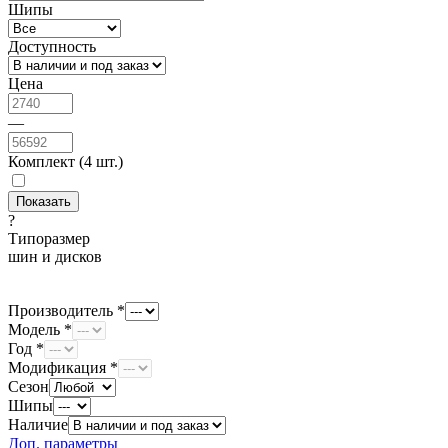
Шипы
Доступность
Цена
—
Комплект (4 шт.)
?
Типоразмер
шин и дисков
Производитель *
Модель *
Год *
Модификация *
Сезон
Шипы
Наличие
Доп. параметры