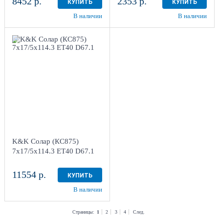
8452 р.
2353 р.
КУПИТЬ
КУПИТЬ
В наличии
В наличии
7x17/5x114.3
ET40 D67.1
Дарк платинум
4
Aдрес
Шинный центр "Мотор" ,
г. Киров, ул. Менделеева,
4
K&K Солар (КС875)
в наличии
3 шт
7x17/5x114.3 ET40 D67.1
11554 р.
КУПИТЬ
В наличии
Страницы:
1
2
3
4
След.