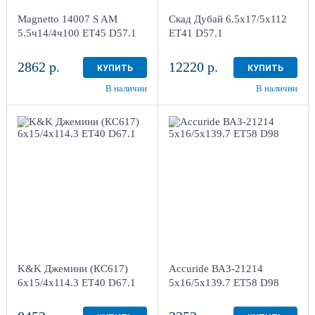
4
4
Magnetto 14007 S AM
Скад Дубай 6.5x17/5x112
в наличии
4+ шт
в наличии
3 шт
5.5ч14/4ч100 ET45 D57.1
ET41 D57.1
2862 р.
12220 р.
КУПИТЬ
КУПИТЬ
В наличии
В наличии
6x15/4x114.3
5x16/5x139.7
ET40 D67.1
ET58 D98
Кварц
Silver
1
более 4
Aдрес
Aдрес
Шинный центр "Мотор" ,
Шинный центр "Мотор" ,
г. Киров, ул. Менделеева,
г. Киров, ул. Менделеева,
4
4
K&K Джемини (КС617)
Accuride ВАЗ-21214
в наличии
1 шт
в наличии
4+ шт
6x15/4x114.3 ET40 D67.1
5x16/5x139.7 ET58 D98