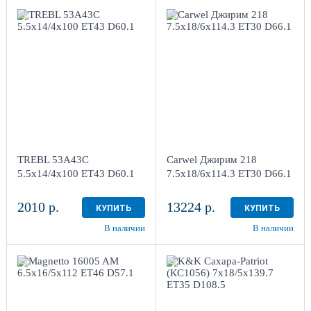
5.5x14/4x100
ET43 D60.1
7.5x18/6x114.3 ET30
Black
D66.1
AB
1
4
Aдрес
Aдрес
Шинный центр "Мотор" ,
Шинный центр "Мотор" ,
г. Киров, ул. Менделеева,
г. Киров, ул. Менделеева,
4
4
TREBL 53A43C
Carwel Джирим 218
в наличии
1 шт
в наличии
3 шт
5.5x14/4x100 ET43 D60.1
7.5x18/6x114.3 ET30 D66.1
2010 р.
13224 р.
КУПИТЬ
КУПИТЬ
В наличии
В наличии
6.5x16/5x112
7x18/5x139.7
ET46 D57.1
ET35 D108.5
Black
Дарк платинум