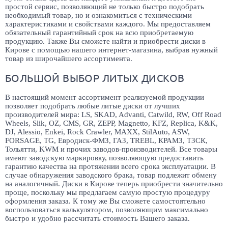
простой сервис, позволяющий не только быстро подобрать
необходимый товар, но и ознакомиться с техническими
характеристиками и свойствами каждого. Мы предоставляем
обязательный гарантийный срок на всю приобретаемую
продукцию. Также Вы сможете найти и приобрести диски в
Кирове с помощью нашего интернет-магазина, выбрав нужный
товар из широчайшего ассортимента.
БОЛЬШОЙ ВЫБОР ЛИТЫХ ДИСКОВ
В настоящий момент ассортимент реализуемой продукции
позволяет подобрать любые литые диски от лучших
производителей мира: LS, SKAD, Advanti, Catwild, RW, Off Road
Wheels, Slik, OZ, CMS, GR, ZEPP, Magnetto, KFZ, Replica, K&K,
DJ, Alessio, Enkei, Rock Crawler, MAXX, StilAuto, ASW,
FORSAGE, TG, Евродиск-ФМЗ, ГАЗ, TREBL, КРАМЗ, ТЗСК,
Тольятти, KWM и прочих заводов-производителей. Все товары
имеют заводскую маркировку, позволяющую предоставить
гарантию качества на протяжении всего срока эксплуатации. В
случае обнаружения заводского брака, товар подлежит обмену
на аналогичный. Диски в Кирове теперь приобрести значительно
проще, поскольку мы предлагаем самую простую процедуру
оформления заказа. К тому же Вы сможете самостоятельно
воспользоваться калькулятором, позволяющим максимально
быстро и удобно рассчитать стоимость Вашего заказа.