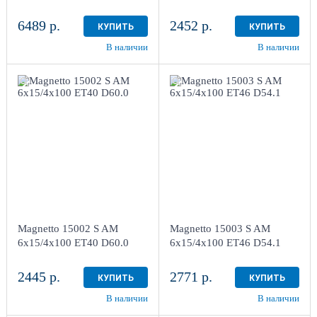
6489 р.
2452 р.
КУПИТЬ
КУПИТЬ
В наличии
В наличии
6x15/4x100
6x15/4x100
ET40 D60.0
ET46 D54.1
Silver
Silver
более 4
более 4
Aдрес
Aдрес
Шинный центр "Мотор" ,
Шинный центр "Мотор" ,
г. Киров, ул. Менделеева,
г. Киров, ул. Менделеева,
4
4
Magnetto 15002 S AM
Magnetto 15003 S AM
в наличии
4+ шт
в наличии
4+ шт
6x15/4x100 ET40 D60.0
6x15/4x100 ET46 D54.1
2445 р.
2771 р.
КУПИТЬ
КУПИТЬ
В наличии
В наличии