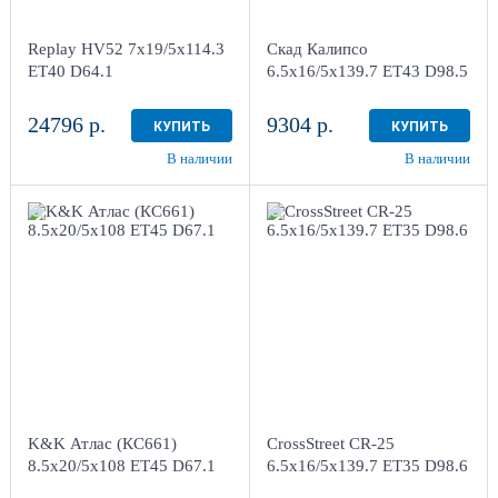
г. Киров, ул. Менделеева,
г. Киров, ул. Менделеева,
4
4
Replay HV52 7x19/5x114.3
Скад Калипсо
в наличии
3 шт
в наличии
3 шт
ET40 D64.1
6.5x16/5x139.7 ET43 D98.5
24796 р.
9304 р.
КУПИТЬ
КУПИТЬ
В наличии
В наличии
8.5x20/5x108
ET45 D67.1
6.5x16/5x139.7 ET35
Алмаз черный
D98.6
Sil
4
4
Aдрес
Aдрес
Шинный центр "Мотор" ,
Шинный центр "Мотор" ,
г. Киров, ул. Менделеева,
г. Киров, ул. Менделеева,
4
4
K&K Атлас (КС661)
CrossStreet CR-25
в наличии
3 шт
в наличии
3 шт
8.5x20/5x108 ET45 D67.1
6.5x16/5x139.7 ET35 D98.6