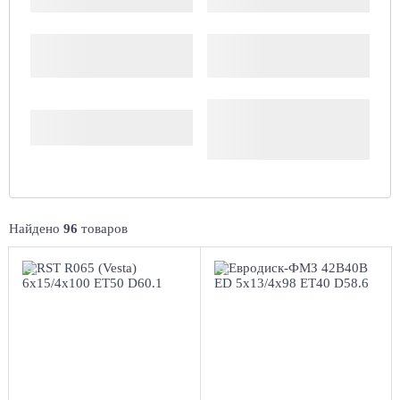
Производитель
Доступность
Комплект (4 шт.)
Найдено
96
товаров
6x15/4x100
5x13/4x98
ET50 D60.1
ЕТ40 D58.6
BL
Black
4
более 4
Aдрес
Aдрес