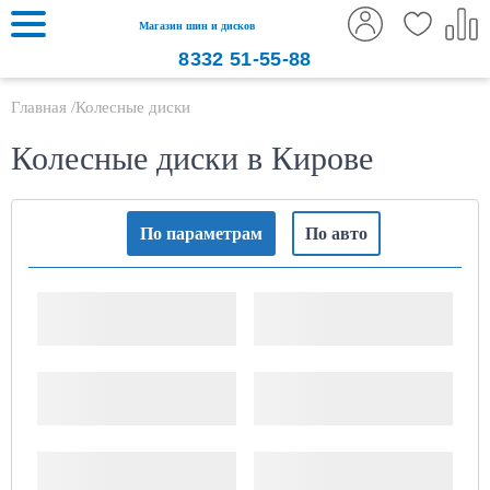
Магазин шин и дисков
8332
51-55-88
Главная
Колесные диски
Колесные диски в Кирове
По параметрам
По авто
Ширина, "
Диаметр диска, "
PCD (x/xxx)
ET (Вылет)
ДЦО
Тип диска