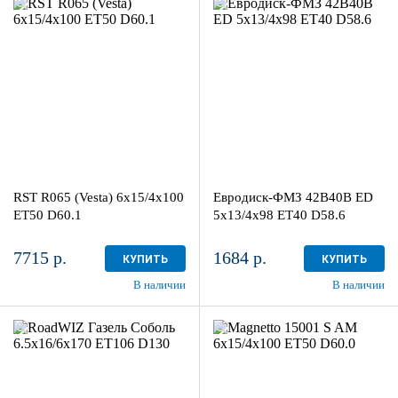
6x15/4x100
5x13/4x98
ET50 D60.1
ЕТ40 D58.6
BL
Black
4
более 4
Aдрес
Aдрес
Шинный центр "Мотор" , г.
Шинный центр "Мотор" , г.
Киров, ул. Менделеева, 4
Киров, ул. Менделеева, 4
RST R065 (Vesta) 6x15/4x100
Евродиск-ФМЗ 42B40B ED
в наличии
4 шт
в наличии
4+ шт
ET50 D60.1
5x13/4x98 ЕТ40 D58.6
7715 р.
1684 р.
КУПИТЬ
КУПИТЬ
В наличии
В наличии
6.5x16/6x170
6x15/4x100
ET106 D130
ET50 D60.0
Silver
Silver