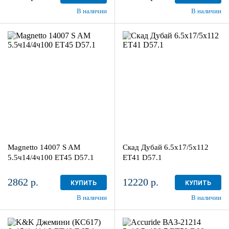
В наличии
В наличии
5.5ч14/4ч100
6.5x17/5x112
ET45 D57.1
ET41 D57.1
Silver
Алмаз
более 4
4
Aдрес
Aдрес
Шинный центр "Мотор" , г.
Шинный центр "Мотор" , г.
Киров, ул. Менделеева, 4
Киров, ул. Менделеева, 4
Magnetto 14007 S AM
Скад Дубай 6.5x17/5x112
в наличии
4+ шт
в наличии
3 шт
5.5ч14/4ч100 ET45 D57.1
ET41 D57.1
2862 р.
12220 р.
КУПИТЬ
КУПИТЬ
В наличии
В наличии