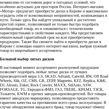
независимо от состояния дорог и погодных условий, что
особенно актуально для просторов России. Интернет-магазин
«Мотор» предлагает приобрести диски в Кирове и максимально
оградить себя от всевозможных неприятностей, возникающих в
пути. Только здесь Вы найдете уникальный и достаточно
простой сервис, позволяющий не только быстро подобрать
необходимый товар, но и ознакомиться с техническими
характеристиками и свойствами каждого. Мы предоставляем
обязательный гарантийный срок на всю приобретаемую
продукцию. Также Вы сможете найти и приобрести диски в
Кирове с помощью нашего интернет-магазина, выбрав нужный
товар из широчайшего ассортимента.
Большой выбор литых дисков
В настоящий момент ассортимент реализуемой продукции
позволяет подобрать любые литые диски от лучших
производителей мира: LS, SKAD, Advanti, Catwild, RW, Off Road
Wheels, Slik, OZ, CMS, GR, ZEPP, Magnetto, KFZ, Replica, K&K,
DJ, Alessio, Enkei, Rock Crawler, MAXX, StilAuto, ASW,
FORSAGE, TG, Евродиск-ФМЗ, ГАЗ, TREBL, КРАМЗ, ТЗСК,
Тольятти, KWM и прочих заводов-производителей. Все товары
имеют заводскую маркировку, позволяющую предоставить
гарантию качества на протяжении всего срока эксплуатации. В
случае обнаружения заводского брака, товар подлежит обмену