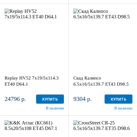
7x19/5x114.3
6.5x16/5x139.7
ET40 D64.1
ET43 D98.5
BKF
Селена
4
4
Aдрес
Aдрес
Шинный центр "Мотор" , г.
Шинный центр "Мотор" , г.
Киров, ул. Менделеева, 4
Киров, ул. Менделеева, 4
Replay HV52 7x19/5x114.3
Скад Калипсо
в наличии
3 шт
в наличии
3 шт
ET40 D64.1
6.5x16/5x139.7 ET43 D98.5
24796 р.
9304 р.
КУПИТЬ
КУПИТЬ
В наличии
В наличии
8.5x20/5x108
6.5x16/5x139.7
ET45 D67.1
ET35 D98.6