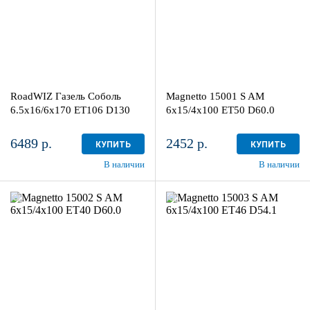
2
более 4
Aдрес
Aдрес
Шинный центр "Мотор" , г.
Шинный центр "Мотор" , г.
Киров, ул. Менделеева, 4
Киров, ул. Менделеева, 4
RoadWIZ Газель Соболь
Magnetto 15001 S AM
в наличии
2 шт
в наличии
4+ шт
6.5x16/6x170 ET106 D130
6x15/4x100 ET50 D60.0
6489 р.
2452 р.
КУПИТЬ
КУПИТЬ
В наличии
В наличии
6x15/4x100
6x15/4x100
ET40 D60.0
ET46 D54.1
Silver
Silver
более 4
более 4