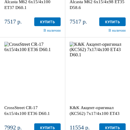
Alcasta M62 6x15/4x100
Alcasta M62 6x15/4x98 ET35
в наличии
4+ шт
в наличии
3 шт
ET37 D60.1
D58.6
7517 р.
7517 р.
КУПИТЬ
КУПИТЬ
В наличии
В наличии
6x15/4x100
7x17/4x100
ET36 D60.1
ET43 D60.1
BKF
Дарк платинум
более 4
4
Aдрес
Aдрес
Шинный центр "Мотор" , г.
Шинный центр "Мотор" , г.
Киров, ул. Менделеева, 4
Киров, ул. Менделеева, 4
CrossStreet CR-17
K&K Акцент-оригинал
в наличии
4+ шт
в наличии
3 шт
6x15/4x100 ET36 D60.1
(КС562) 7x17/4x100 ET43
D60.1
7992 р.
11554 р.
КУПИТЬ
КУПИТЬ