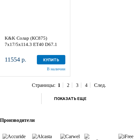
Aдрес
Шинный центр "Мотор" , г.
Киров, ул. Менделеева, 4
K&K Солар (КС875)
в наличии
3 шт
7x17/5x114.3 ET40 D67.1
11554 р.
КУПИТЬ
В наличии
Страницы:
1
2
3
4
След.
ПОКАЗАТЬ ЕЩЕ
Производители