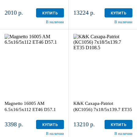
2010 р.
13224 р.
КУПИТЬ
КУПИТЬ
В наличии
В наличии
6.5x16/5x112
7x18/5x139.7
ET46 D57.1
ET35 D108.5
Black
Дарк платинум
более 4
3
Aдрес
Aдрес
Шинный центр "Мотор" , г.
Шинный центр "Мотор" , г.
Киров, ул. Менделеева, 4
Киров, ул. Менделеева, 4
Magnetto 16005 AM
K&K Сахара-Patriot
в наличии
4+ шт
в наличии
2 шт
6.5x16/5x112 ET46 D57.1
(КС1056) 7x18/5x139.7 ET35
D108.5
3398 р.
13210 р.
КУПИТЬ
КУПИТЬ
В наличии
В наличии