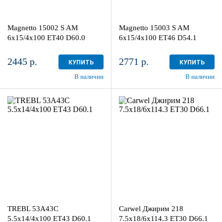
Aдрес
Aдрес
Шинный центр "Мотор" , г.
Шинный центр "Мотор" , г.
Киров, ул. Менделеева, 4
Киров, ул. Менделеева, 4
Magnetto 15002 S AM
Magnetto 15003 S AM
в наличии
4+ шт
в наличии
4+ шт
6x15/4x100 ET40 D60.0
6x15/4x100 ET46 D54.1
2445 р.
2771 р.
КУПИТЬ
КУПИТЬ
В наличии
В наличии
5.5x14/4x100
7.5x18/6x114.3
ET43 D60.1
ET30 D66.1
Black
AB
1
4
Aдрес
Aдрес
Шинный центр "Мотор" , г.
Шинный центр "Мотор" , г.
Киров, ул. Менделеева, 4
Киров, ул. Менделеева, 4
TREBL 53A43C
Carwel Джирим 218
в наличии
1 шт
в наличии
3 шт
5.5x14/4x100 ET43 D60.1
7.5x18/6x114.3 ET30 D66.1