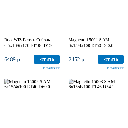
2
более 4
Aдрес
Aдрес
Шинный центр "Мотор" , г.
Шинный центр "Мотор" , г.
Киров, ул. Менделеева, 4
Киров, ул. Менделеева, 4
RoadWIZ Газель Соболь
Magnetto 15001 S AM
в наличии
2 шт
в наличии
4+ шт
6.5x16/6x170 ET106 D130
6x15/4x100 ET50 D60.0
6489 р.
2452 р.
КУПИТЬ
КУПИТЬ
В наличии
В наличии
6x15/4x100
6x15/4x100
ET40 D60.0
ET46 D54.1
Silver
Silver
более 4
более 4