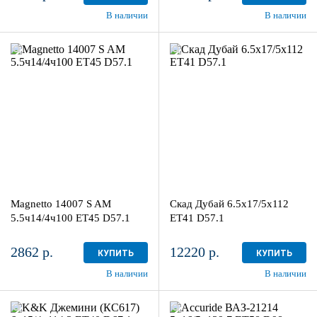
В наличии
В наличии
5.5ч14/4ч100
6.5x17/5x112
ET45 D57.1
ET41 D57.1
Silver
Алмаз
более 4
4
Aдрес
Aдрес
Шинный центр "Мотор" , г.
Шинный центр "Мотор" , г.
Киров, ул. Менделеева, 4
Киров, ул. Менделеева, 4
Magnetto 14007 S AM
Скад Дубай 6.5x17/5x112
в наличии
4+ шт
в наличии
3 шт
5.5ч14/4ч100 ET45 D57.1
ET41 D57.1
2862 р.
12220 р.
КУПИТЬ
КУПИТЬ
В наличии
В наличии