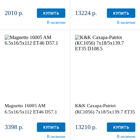
2010 р.
13224 р.
КУПИТЬ
КУПИТЬ
В наличии
В наличии
6.5x16/5x112
7x18/5x139.7
ET46 D57.1
ET35 D108.5
Black
Дарк платинум
более 4
3
Aдрес
Aдрес
Шинный центр "Мотор" , г.
Шинный центр "Мотор" , г.
Киров, ул. Менделеева, 4
Киров, ул. Менделеева, 4
Magnetto 16005 AM
K&K Сахара-Patriot
в наличии
4+ шт
в наличии
2 шт
6.5x16/5x112 ET46 D57.1
(КС1056) 7x18/5x139.7 ET35
D108.5
3398 р.
13210 р.
КУПИТЬ
КУПИТЬ
В наличии
В наличии