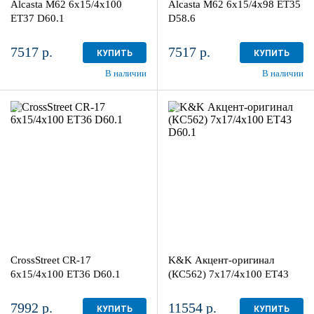
Alcasta M62 6x15/4x100
Alcasta M62 6x15/4x98 ET35
в наличии
4+ шт
в наличии
3 шт
ET37 D60.1
D58.6
7517 р.
7517 р.
КУПИТЬ
КУПИТЬ
В наличии
В наличии
6x15/4x100
7x17/4x100
ET36 D60.1
ET43 D60.1
BKF
Дарк платинум
более 4
4
Aдрес
Aдрес
Шинный центр "Мотор" , г.
Шинный центр "Мотор" , г.
Киров, ул. Менделеева, 4
Киров, ул. Менделеева, 4
CrossStreet CR-17
K&K Акцент-оригинал
в наличии
4+ шт
в наличии
3 шт
6x15/4x100 ET36 D60.1
(КС562) 7x17/4x100 ET43
D60.1
7992 р.
11554 р.
КУПИТЬ
КУПИТЬ