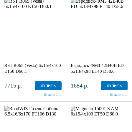
6x15/4x100
5x13/4x98
ET50 D60.1
ЕТ40 D58.6
BL
Black
4
более 4
Aдрес
Aдрес
Шинный центр "Мотор" , г.
Шинный центр "Мотор" , г.
Киров, ул. Менделеева, 4
Киров, ул. Менделеева, 4
RST R065 (Vesta) 6x15/4x100
Евродиск-ФМЗ 42B40B ED
в наличии
4 шт
в наличии
4+ шт
ET50 D60.1
5x13/4x98 ЕТ40 D58.6
7715 р.
1684 р.
КУПИТЬ
КУПИТЬ
В наличии
В наличии
6.5x16/6x170
6x15/4x100
ET106 D130
ET50 D60.0
Silver
Silver