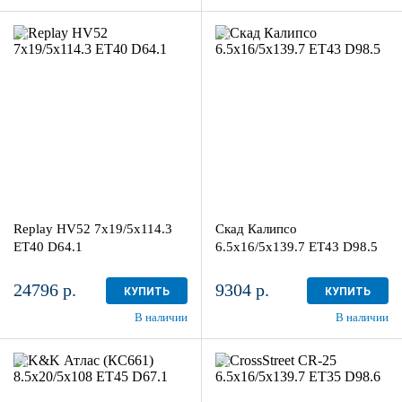
7x19/5x114.3
6.5x16/5x139.7
ET40 D64.1
ET43 D98.5
BKF
Селена
4
4
Aдрес
Aдрес
Шинный центр "Мотор" , г.
Шинный центр "Мотор" , г.
Киров, ул. Менделеева, 4
Киров, ул. Менделеева, 4
Replay HV52 7x19/5x114.3
Скад Калипсо
в наличии
3 шт
в наличии
3 шт
ET40 D64.1
6.5x16/5x139.7 ET43 D98.5
24796 р.
9304 р.
КУПИТЬ
КУПИТЬ
В наличии
В наличии
8.5x20/5x108
6.5x16/5x139.7
ET45 D67.1
ET35 D98.6