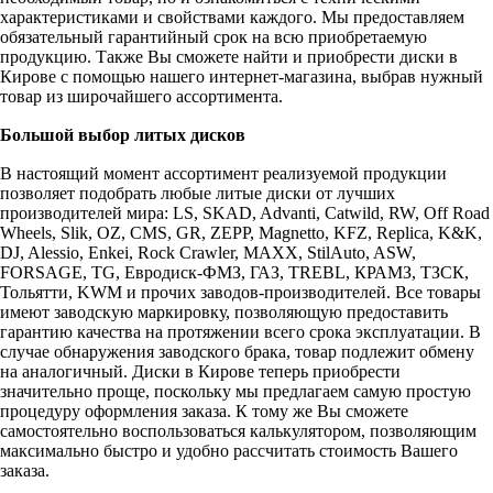
характеристиками и свойствами каждого. Мы предоставляем
обязательный гарантийный срок на всю приобретаемую
продукцию. Также Вы сможете найти и приобрести диски в
Кирове с помощью нашего интернет-магазина, выбрав нужный
товар из широчайшего ассортимента.
Большой выбор литых дисков
В настоящий момент ассортимент реализуемой продукции
позволяет подобрать любые литые диски от лучших
производителей мира: LS, SKAD, Advanti, Catwild, RW, Off Road
Wheels, Slik, OZ, CMS, GR, ZEPP, Magnetto, KFZ, Replica, K&K,
DJ, Alessio, Enkei, Rock Crawler, MAXX, StilAuto, ASW,
FORSAGE, TG, Евродиск-ФМЗ, ГАЗ, TREBL, КРАМЗ, ТЗСК,
Тольятти, KWM и прочих заводов-производителей. Все товары
имеют заводскую маркировку, позволяющую предоставить
гарантию качества на протяжении всего срока эксплуатации. В
случае обнаружения заводского брака, товар подлежит обмену
на аналогичный. Диски в Кирове теперь приобрести
значительно проще, поскольку мы предлагаем самую простую
процедуру оформления заказа. К тому же Вы сможете
самостоятельно воспользоваться калькулятором, позволяющим
максимально быстро и удобно рассчитать стоимость Вашего
заказа.