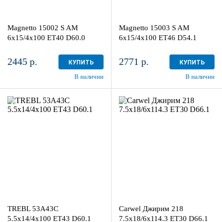
Aдрес
Aдрес
Шинный центр "Мотор" , г.
Шинный центр "Мотор" , г.
Киров, ул. Менделеева, 4
Киров, ул. Менделеева, 4
Magnetto 15002 S AM
Magnetto 15003 S AM
в наличии
4+ шт
в наличии
4+ шт
6x15/4x100 ET40 D60.0
6x15/4x100 ET46 D54.1
2445 р.
2771 р.
КУПИТЬ
КУПИТЬ
В наличии
В наличии
5.5x14/4x100
7.5x18/6x114.3
ET43 D60.1
ET30 D66.1
Black
AB
1
4
Aдрес
Aдрес
Шинный центр "Мотор" , г.
Шинный центр "Мотор" , г.
Киров, ул. Менделеева, 4
Киров, ул. Менделеева, 4
TREBL 53A43C
Carwel Джирим 218
в наличии
1 шт
в наличии
3 шт
5.5x14/4x100 ET43 D60.1
7.5x18/6x114.3 ET30 D66.1