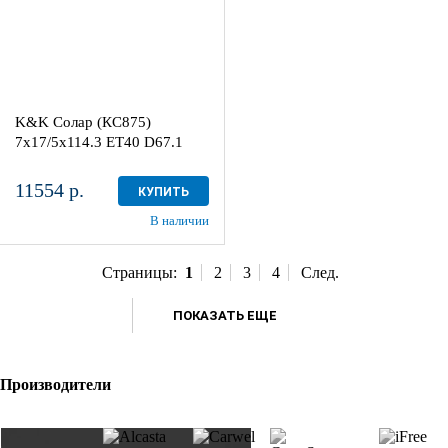
Aдрес
Шинный центр "Мотор" , г.
Киров, ул. Менделеева, 4
K&K Солар (КС875)
в наличии
3 шт
7x17/5x114.3 ET40 D67.1
11554 р.
КУПИТЬ
В наличии
Страницы:
1
2
3
4
След.
ПОКАЗАТЬ ЕЩЕ
Производители