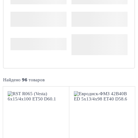
Производитель
Доступность
Комплект (4 шт.)
96
Найдено
товаров
6x15/4x100
5x13/4x98
ET50 D60.1
ЕТ40 D58.6
BL
Black
4
более 4
Aдрес
Aдрес