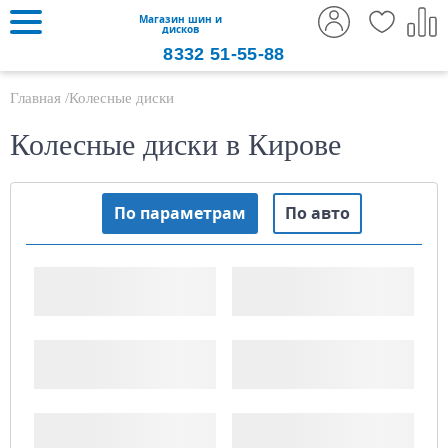
Магазин шин и
дисков
8332
51-55-88
Главная
Колесные диски
Колесные диски в Кирове
По параметрам
По авто
Ширина, "
Диаметр диска, "
PCD (x/xxx)
ET (Вылет)
ДЦО
Тип диска