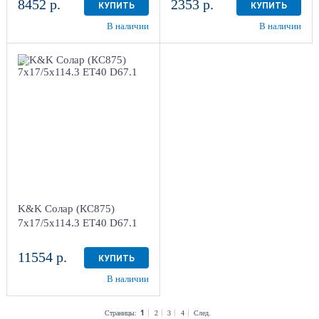
8452 р.
2353 р.
КУПИТЬ
КУПИТЬ
В наличии
В наличии
7x17/5x114.3 ET40
D67.1
Дарк
платинум
4
Aдрес
Шинный центр "Мотор" ,
г. Киров, ул. Менделеева,
4
K&K Солар (КС875)
в наличии
3 шт
7x17/5x114.3 ET40 D67.1
11554 р.
КУПИТЬ
В наличии
1
Страницы:
2
3
4
След.