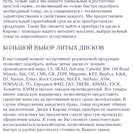
пути. Только здесь Вы найдете уникальный и достаточно
простой сервис, позволяющий не только быстро подобрать
необходимый товар, но и ознакомиться с техническими
характеристиками и свойствами каждого. Мы предоставляем
обязательный гарантийный срок на всю приобретаемую
продукцию. Также Вы сможете найти и приобрести диски в
Кирове с помощью нашего интернет-магазина, выбрав нужный
товар из широчайшего ассортимента.
БОЛЬШОЙ ВЫБОР ЛИТЫХ ДИСКОВ
В настоящий момент ассортимент реализуемой продукции
позволяет подобрать любые литые диски от лучших
производителей мира: LS, SKAD, Advanti, Catwild, RW, Off Road
Wheels, Slik, OZ, CMS, GR, ZEPP, Magnetto, KFZ, Replica, K&K,
DJ, Alessio, Enkei, Rock Crawler, MAXX, StilAuto, ASW,
FORSAGE, TG, Евродиск-ФМЗ, ГАЗ, TREBL, КРАМЗ, ТЗСК,
Тольятти, KWM и прочих заводов-производителей. Все товары
имеют заводскую маркировку, позволяющую предоставить
гарантию качества на протяжении всего срока эксплуатации. В
случае обнаружения заводского брака, товар подлежит обмену
на аналогичный. Диски в Кирове теперь приобрести значительно
проще, поскольку мы предлагаем самую простую процедуру
оформления заказа. К тому же Вы сможете самостоятельно
воспользоваться калькулятором, позволяющим максимально
быстро и удобно рассчитать стоимость Вашего заказа.