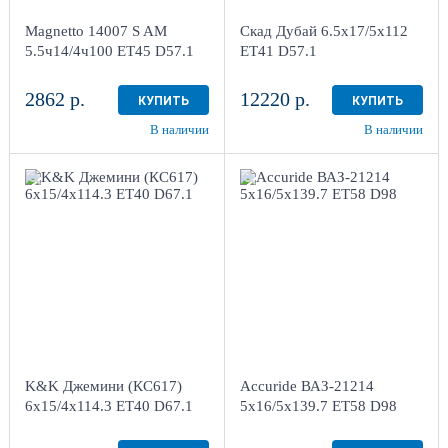
г. Киров, ул. Менделеева,
г. Киров, ул. Менделеева,
4
4
Magnetto 14007 S AM
Скад Дубай 6.5x17/5x112
в наличии
4+ шт
в наличии
3 шт
5.5ч14/4ч100 ET45 D57.1
ET41 D57.1
2862 р.
12220 р.
КУПИТЬ
КУПИТЬ
В наличии
В наличии
6x15/4x114.3 ET40
5x16/5x139.7 ET58
D67.1
D98
Кварц
Silver
4
более 4
Aдрес
Aдрес
Шинный центр "Мотор" ,
Шинный центр "Мотор" ,
г. Киров, ул. Менделеева,
г. Киров, ул. Менделеева,
4
4
K&K Джемини (КС617)
Accuride ВАЗ-21214
в наличии
4 шт
в наличии
4+ шт
6x15/4x114.3 ET40 D67.1
5x16/5x139.7 ET58 D98