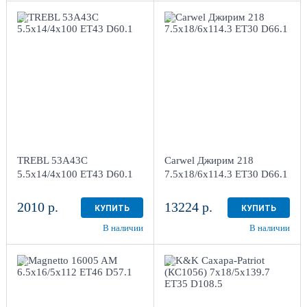
5.5x14/4x100 ET43
7.5x18/6x114.3
D60.1
ET30 D66.1
Black
AB
1
4
Aдрес
Aдрес
Шинный центр "Мотор" ,
Шинный центр "Мотор" ,
г. Киров, ул. Менделеева,
г. Киров, ул. Менделеева,
4
4
TREBL 53A43C
Carwel Джирим 218
в наличии
1 шт
в наличии
3 шт
5.5x14/4x100 ET43 D60.1
7.5x18/6x114.3 ET30 D66.1
2010 р.
13224 р.
КУПИТЬ
КУПИТЬ
В наличии
В наличии
6.5x16/5x112 ET46
7x18/5x139.7 ET35
D57.1
D108.5