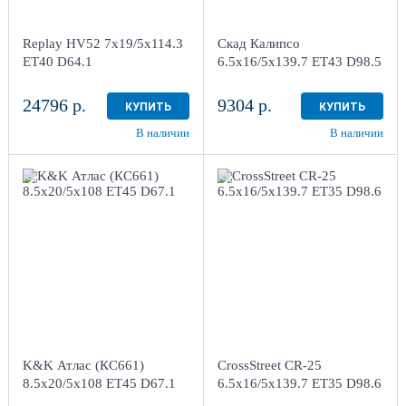
г. Киров, ул. Менделеева,
г. Киров, ул. Менделеева,
4
4
Replay HV52 7x19/5x114.3
Скад Калипсо
в наличии
3 шт
в наличии
3 шт
ET40 D64.1
6.5x16/5x139.7 ET43 D98.5
24796 р.
9304 р.
КУПИТЬ
КУПИТЬ
В наличии
В наличии
8.5x20/5x108 ET45
6.5x16/5x139.7
D67.1
ET35 D98.6
Алмаз
Sil
черный
4
4
Aдрес
Aдрес
Шинный центр "Мотор" ,
Шинный центр "Мотор" ,
г. Киров, ул. Менделеева,
г. Киров, ул. Менделеева,
4
4
K&K Атлас (КС661)
CrossStreet CR-25
в наличии
3 шт
в наличии
3 шт
8.5x20/5x108 ET45 D67.1
6.5x16/5x139.7 ET35 D98.6