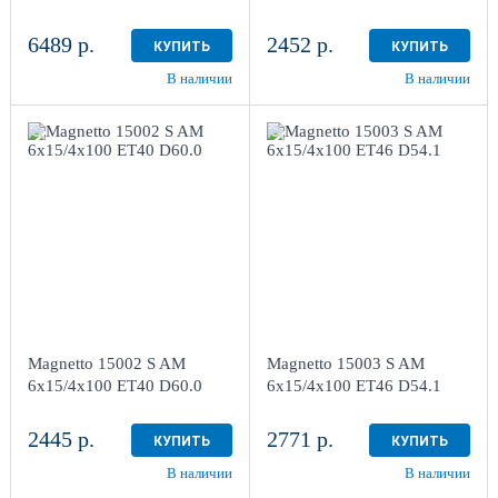
6489 р.
2452 р.
КУПИТЬ
КУПИТЬ
В наличии
В наличии
6x15/4x100
6x15/4x100
ET40 D60.0
ET46 D54.1
Silver
Silver
более 4
более 4
Aдрес
Aдрес
Шинный центр "Мотор" ,
Шинный центр "Мотор" ,
г. Киров, ул. Менделеева,
г. Киров, ул. Менделеева,
4
4
Magnetto 15002 S AM
Magnetto 15003 S AM
в наличии
4+ шт
в наличии
4+ шт
6x15/4x100 ET40 D60.0
6x15/4x100 ET46 D54.1
2445 р.
2771 р.
КУПИТЬ
КУПИТЬ
В наличии
В наличии